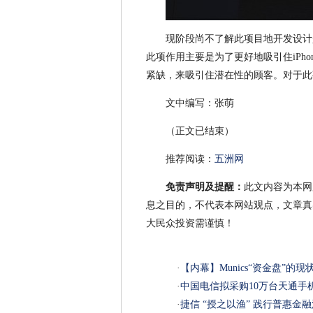
现阶段尚不了解此项目地开发设计是不
此项作用主要是为了更好地吸引住iPho
紧缺，来吸引住潜在性的顾客。对于此
文中编写：张萌
（正文已结束）
推荐阅读：
五洲网
免责声明及提醒：
此文内容为本网
息之目的，不代表本网站观点，文章真
大民众投资需谨慎！
·
【内幕】Munics“资金盘”的现
·
中国电信拟采购10万台天通手
·
捷信 “授之以渔” 践行普惠金