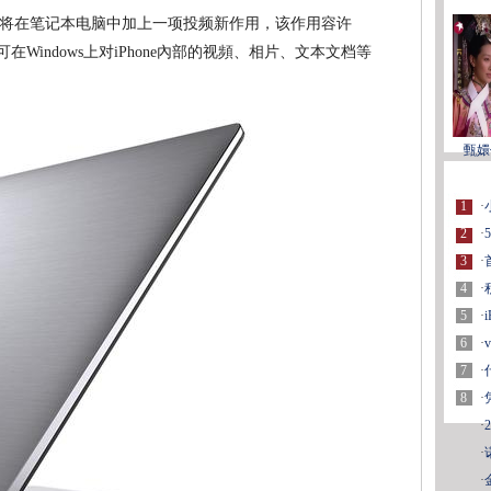
称将在笔记本电脑中加上一项投频新作用，该作用容许
在Windows上对iPhone內部的视頻、相片、文本文档等
甄嬛
1
·
2
·
3
·
4
·
5
·
6
·
7
·
8
·
·
·
·