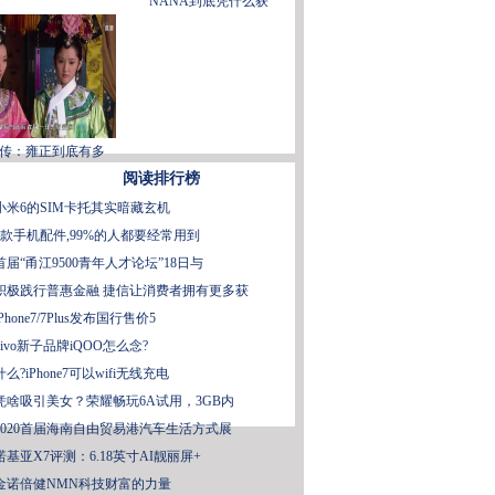
NANA到底凭什么获
传：雍正到底有多
阅读排行榜
小米6的SIM卡托其实暗藏玄机
5款手机配件,99%的人都要经常用到
首届“甬江9500青年人才论坛”18日与
积极践行普惠金融 捷信让消费者拥有更多获
iPhone7/7Plus发布国行售价5
vivo新子品牌iQOO怎么念?
什么?iPhone7可以wifi无线充电
凭啥吸引美女？荣耀畅玩6A试用，3GB内
2020首届海南自由贸易港汽车生活方式展
诺基亚X7评测：6.18英寸AI靓丽屏+
金诺倍健NMN科技财富的力量