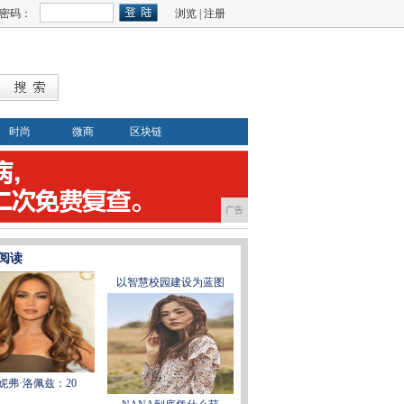
密码：
浏览
|
注册
时尚
微商
区块链
广告
阅读
以智慧校园建设为蓝图
妮弗·洛佩兹：20