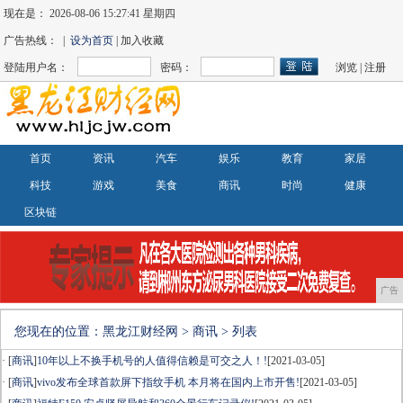
现在是：
2026-08-06 15:27:41 星期四
广告热线： |
设为首页
| 加入收藏
登陆用户名：
密码：
浏览
|
注册
首页
资讯
汽车
娱乐
教育
家居
科技
游戏
美食
商讯
时尚
健康
区块链
广告
您现在的位置：
黑龙江财经网
>
商讯
> 列表
· [
商讯
]
10年以上不换手机号的人值得信赖是可交之人！!
[2021-03-05]
· [
商讯
]
vivo发布全球首款屏下指纹手机 本月将在国内上市开售!
[2021-03-05]