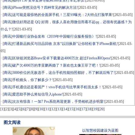
· [
商讯
]
福特F150 安卓竖屏导航和360全景行车记录仪!
[2021-03-05]
· [
商讯
]
iPhone突然没信号？四种常见的解决方法!
[2021-03-05]
· [
商讯
]
这可能是最惊艳的全面屏手机！三星S9曝光：2大特点打脸苹果!
[2021-03-05]
· [
商讯
]
微信好用还是 QQ 好用，很多人喜欢用微信而看不起qq，还很有优越感？为
什么？!
[2021-03-05]
· [
商讯
]
中国银行业协会发布《2019年中国银行业服务报告》!
[2021-03-05]
· [
商讯
]
打通新品购买与旧品回收 京东“以旧换新”让你轻松拿下iPhone新机!
[2021-03-
05]
· [
商讯
]
区块链浏览器Brave安卓下载量达4000万次 超过Firefox和Opera!
[2021-03-05]
· [
商讯
]
破产欠4000万的李亚鹏再婚了？新欢也太像王菲了吧！!
[2021-03-05]
· [
商讯
]
3000价位的无敌选手，这台手机性能拍照都好，不了解就后悔了!
[2021-03-05]
· [
商讯
]
手机镜头，你了解多少？!
[2021-03-05]
· [
商讯
]
手机通信还是看国产！vivo手机信号比苹果手机强太多！!
[2021-03-05]
· [
商讯
]
爱思助手肿么将短信导入iphone!
[2021-03-05]
· [
商讯
]
次次有惊喜！一加7 Pro系统再迎更新，手势相机进步明显!
[2021-03-05]
[
1
]
[
2
]
[
3
]
[
4
]
[
5
]
[
6
]
[
7
]
[
8
]
[
9
]
[
10
]
[
11
]
[
12
]
[
13
]
[
14
]
[
15
]
[
16
]
[
17
]
[
18
]
[
19
]
[
20
]
图文阅读
以智慧校园建设为蓝图