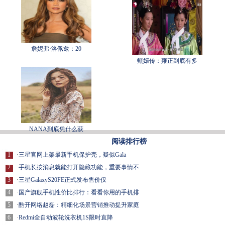
詹妮弗·洛佩兹：20
甄嬛传：雍正到底有多
NANA到底凭什么获
阅读排行榜
1
·
三星官网上架最新手机保护壳，疑似Gala
2
·
手机长按消息就能打开隐藏功能，重要事情不
3
·
三星GalaxyS20FE正式发布售价仅
4
·
国产旗舰手机性价比排行：看看你用的手机排
5
·
酷开网络赵磊：精细化场景营销推动提升家庭
6
·
Redmi全自动波轮洗衣机1S限时直降