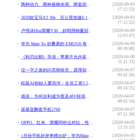
[2020-09-03
两种动力、两种座椅布局、两套四驱，欧蓝德绝对满足你
17:12:53]
[2020-09-03
2020款宝马X3 30e，百公里加速6.1秒，拥有292马力
17:12:22]
[2020-04-09
卢伟冰Diss荣耀V30，赵明用销量冠军来回应
12:03:47]
[2020-04-09
华为 Mate Xs 折叠屏的 EMUI10 有何特别之处
09:39:08]
[2020-04-08
《利刃出鞘》导演：苹果不允许坏人在镜头前使用iPhone
11:21:33]
[2020-04-07
仅一字之差的闪充和快充，原理却截然不同，别被忽悠了！
09:42:26]
[2020-04-07
松鼠AI创始人栗浩洋：全员工资3.5折 核心高管零工资
09:24:15]
[2020-04-07
戏说：为何吉利成为普及48V轻混的头排兵
08:02:54]
[2020-04-07
诺基亚翻盖手机2760
07:21:30]
[2020-04-05
OPPO、红米、荣耀同价位对比，性价比手机这样选准没错
13:33:33]
[2020-04-05
1月份手机好评率榜出炉：华为Mate 30 5G夺冠，魅族成最大赢家