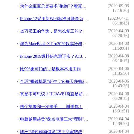
[2020-09-03
为什么宝宝总是要求“抱抱”？看完这些原因，真的有被暖到
17:16:30]
[2020-04-11
iPhone 12采用新WiFi标准可能是为了与苹果智能眼镜兼容
06:10:43]
[2020-04-09
19万员工的华为，是怎么复工的？
07:20:16]
[2020-04-08
华为MateBook X Pro2020款翡冷翠色全球首发 惊艳全场
11:59:01]
[2020-04-08
iPhone 2019爆料信息遭证实？A13仿生将于月底量产
06:10:12]
[2020-04-06
比996更可怕的，是根本不用工作
11:35:50]
[2020-04-06
全球“赚钱机器”诞生：它每天净赚21亿，是苹果的2倍
10:43:26]
[2020-04-06
真是不可思议！HUAWEI简直是超级强大
06:29:35]
[2020-04-04
四个苹果和一次握手——谢谢你！来自辽宁的医护
13:31:51]
[2020-04-04
电脑越用越贵?盘点电脑三大“理财”产品,二手比新的还值钱
12:39:55]
[2020-04-04
响应“绿色购物倡议”线下商家转战线上，开直播卖手机推家电