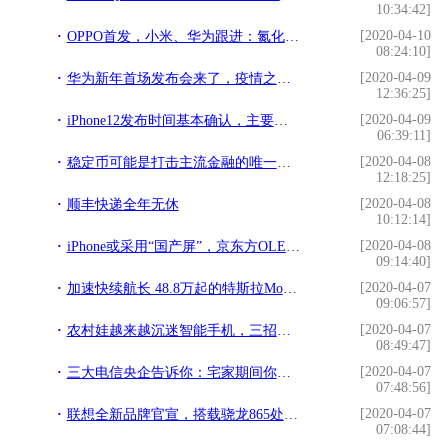
10:34:42]
[2020-04-10
OPPO首发，小米、华为跟进：氮化镓技术成旗舰手机标配？
08:24:10]
[2020-04-09
华为新年首场发布会来了，疫情之下，有哪些亮点可以期待？
12:36:25]
[2020-04-09
iPhone12发布时间基本确认，主要参数已经无悬念，价格更感人
06:39:11]
[2020-04-08
稳定币可能是打击主流金融的唯一一种加密货币
12:18:25]
[2020-04-08
顺丰快递全年无休
10:12:14]
[2020-04-08
iPhone或采用“国产屏”，京东方OLED获苹果认可，最快明年发布
09:14:40]
[2020-04-07
加速快续航长 48.8万起的特斯拉Model Y怎么选？
09:06:57]
[2020-04-07
农村娃越来越沉迷智能手机，三招让他们快速脱坑！
08:49:47]
[2020-04-07
三大电信央企告诉你：宅家期间你都在干啥
07:48:56]
[2020-04-07
联想全新品牌官宣，搭载骁龙865处理器，带给你端游体验
07:08:44]