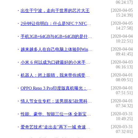
06:24:17]
[2020-04-05
出生于宁波，走向于世界的芯片大王
15:24:39]
[2020-04-05
2分钟让你明白：什么是NFC？NFC有什么用处？
14:27:58]
[2020-04-04
手机3GB+64GB与4GB+64GB的是什么意思？使用当中差别在哪里？
10:22:51]
[2020-04-04
越来越多人在自己电脑上体验到Win10X：很好很强大
09:41:45]
[2020-04-03
小米 6 何以成为口碑最好的小米手机？
06:16:13]
[2020-04-01
机器人：闭上眼睛，我来带你感受世界
08:09:51]
[2020-04-01
OPPO Reno 3 Pro印度版真机曝光：全球首款44MP自拍手机
07:51:51]
[2020-04-01
情人节女生专栏：送男朋友5款黑科技产品，解除“选择困难症”
07:34:32]
[2020-03-31
性能、豪华、智能三位一体 全新宝马X6实力几何？
10:49:25]
[2020-03-31
爱奇艺技术“走出去”再下一城 奇速播助缅甸用户享超高清视频
07:32:01]