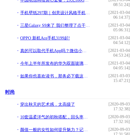
中国电信再推良心套餐：29元100G，够不够？!
08:51:24]
[2021-03-04
手机壁纸297期｜创意设计风格手机壁纸、安卓苹果手机壁纸!
06:14:37]
[2021-03-04
三星Galaxy S9来了 我们整理了点干货!
05:06:31]
[2021-03-04
OPPO 新机Ace手机3199起!
04:54:12]
[2021-03-04
真的可以取代手机App吗？微信小程序体验!
04:53:24]
[2021-03-04
今年上半年所发布的华为双面玻璃手机，现在官方售价已降至1599元!
04:05:14]
[2021-03-03
如果你也喜欢读书，那务必下载这几个APP | 文末有惊喜!
15:47:21]
时尚
[2020-09-03
穿出秋天的艺术感，太高级了
17:32:38]
[2020-09-03
10套温柔洋气的初秋搭配，回头率提升一个档次，太美了
17:32:16]
[2020-09-03
颜值一般的女性如何提升魅力？记住以下2个诀窍，气质优雅还时髦
17:31:58]