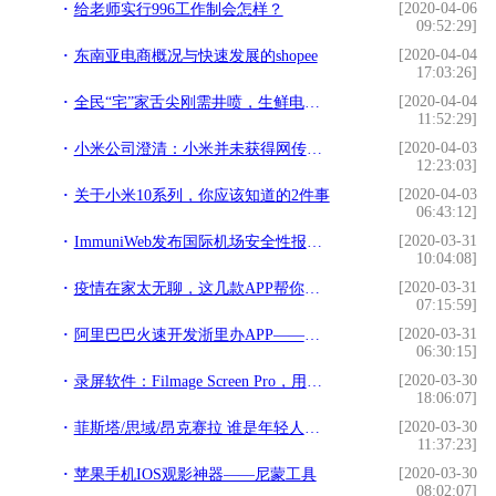
[2020-04-06
给老师实行996工作制会怎样？
09:52:29]
[2020-04-04
东南亚电商概况与快速发展的shopee
17:03:26]
[2020-04-04
全民“宅”家舌尖刚需井喷，生鲜电商力解餐桌“围城”
11:52:29]
[2020-04-03
小米公司澄清：小米并未获得网传的贷款
12:23:03]
[2020-04-03
关于小米10系列，你应该知道的2件事
06:43:12]
[2020-03-31
ImmuniWeb发布国际机场安全性报告 前100有三家值得学习
10:04:08]
[2020-03-31
疫情在家太无聊，这几款APP帮你度过无聊期
07:15:59]
[2020-03-31
阿里巴巴火速开发浙里办APP——应对新型冠状病毒感染肺炎
06:30:15]
[2020-03-30
录屏软件：Filmage Screen Pro，用完再也不想换
18:06:07]
[2020-03-30
菲斯塔/思域/昂克赛拉 谁是年轻人心头好？
11:37:23]
[2020-03-30
苹果手机IOS观影神器——尼蒙工具
08:02:07]