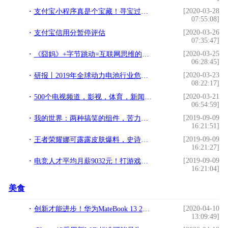
[2020-03-28
支付宝小程序真是个宝藏！寻宝过程不亦乐乎，都是好用功能
07:55:08]
[2020-03-26
支付宝信用分暂停评估
07:35:47]
[2020-03-25
《囧妈》+字节跳动=互联网思维的成功
06:28:45]
[2020-03-23
研报丨2019年全球动力电池行业危机并存 曙光初现
08:22:17]
[2020-03-21
500个电视频道，影视，体育，新闻，综艺！全球资讯随意看
06:54:59]
[2019-09-09
我的世界：两种搞笑的组件，苦力怕也有表情包，末影人可以种出来
16:21:51]
[2019-09-09
王者荣耀娜可露露皮肤爆料，史诗级优秀技能特效，甚至还可能免费？
16:21:27]
[2019-09-09
电竞人才平均月薪9032元！打游戏比上班还赚钱
16:21:04]
美食
[2020-04-10
创新才能进步！华为MateBook 13 2020款评测：超值的2K触控全面屏
13:09:49]