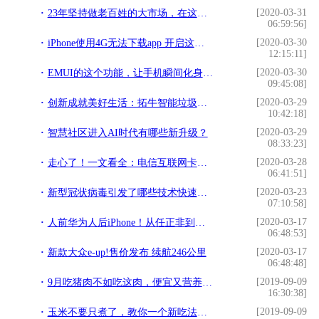
[2020-03-31
23年坚持做老百姓的大市场，在这里，读懂长沙人的家居变迁
06:59:56]
[2020-03-30
iPhone使用4G无法下载app 开启这个功能 超过200M也能快速下载
12:15:11]
[2020-03-30
EMUI的这个功能，让手机瞬间化身门禁卡
09:45:08]
[2020-03-29
创新成就美好生活：拓牛智能垃圾桶T1体验评测
10:42:18]
[2020-03-29
智慧社区进入AI时代有哪些新升级？
08:33:23]
[2020-03-28
走心了！一文看全：电信互联网卡套餐整合版
06:41:51]
[2020-03-23
新型冠状病毒引发了哪些技术快速发展？
07:10:58]
[2020-03-17
人前华为人后iPhone！从任正非到各路明星，库克赢在了起跑线上？
06:48:53]
[2020-03-17
新款大众e-up!售价发布 续航246公里
06:48:48]
[2019-09-09
9月吃猪肉不如吃这肉，便宜又营养，煎十分钟就出锅，香到舔盘子
16:30:38]
[2019-09-09
玉米不要只煮了，教你一个新吃法，营养美味，上桌瞬间扫光，香