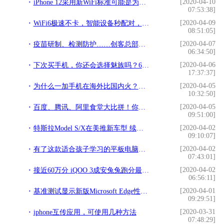
[2020-04-10
iPhone 12采用新WiFi标准可能是为了与苹果智能眼镜兼容
07:53:38]
[2020-04-09
WiFi6极速不卡，智能设备秒配对，小米新款路由器：体验升级
08:51:05]
[2020-04-07
疫苗研制、检测防护……创客总部支持企业科技“战疫”
06:34:50]
[2020-04-06
下次买手机，你还会选择魅族吗？6年“老魅友”说出心里话
17:37:37]
[2020-04-05
为什么一加手机在海外比国内火？离不开这3个原因
10:32:50]
[2020-04-05
百度、腾讯、阿里食堂大比拼！你和他们只隔了张饭卡的距离
09:51:00]
[2020-04-02
特斯拉Model S/X在美推新车型 续航里程提升
09:10:07]
[2020-04-02
有了这款适合孩子学习的平板电脑，做作业也能母慈子孝
07:43:01]
[2020-04-02
接近60万分 iQOO 3成安兔兔跑分最高骁龙865手机
06:56:11]
[2020-04-01
基准测试显示新版Microsoft Edge性能要比经典版高出10%左右
09:29:51]
[2020-03-31
iphone互传应用，可使用几种方法
07:48:29]