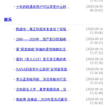
12:43:23]
[2020-04-05
十年的联通老用户可以享受什么样的待遇？
08:29:02]
娱乐
[2020-09-16
甄嬛传：雍正到底有多迷信？安陵容冰嬉得宠后，还不准她见眉庄
15:39:06]
[2020-09-16
2000——2020年，国产剧20部巅峰之作。你看过几部？
15:38:21]
[2020-09-16
看“霸道娘娘”孙俪的柔情婚姻生活，遇到对的人，生活真的会成诗
15:37:22]
[2020-09-16
看到《美人心计》里又美又飒的青宁，才发现关于爱情我们都错了
15:35:50]
[2020-09-16
NANA到底凭什么获得“全球最美面孔”被称为行走的人鱼公主
15:34:34]
[2020-09-16
李沁孟美岐同框，演员美貌吊打流量爱豆，更绝是李沁的“圆规腿”
15:33:43]
[2020-09-16
北电新生入学，夏梦素颜现身，没想到龙丹妮也来送焉栩嘉上学
15:32:48]
[2020-09-16
詹妮弗·洛佩兹：2020年星岛式豪宅——价值4000万美元。
15:30:49]