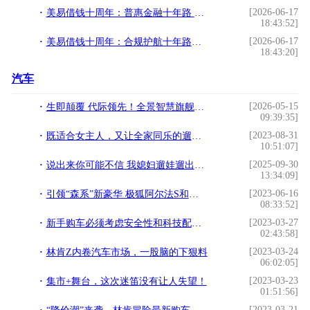
[2026-06-17
美易借钱十周年：普惠金融十年路 每一步都算数
18:43:52]
[2026-06-17
美易借钱十周年：合规护航十年路，普惠金融践初心
18:43:20]
汽车
[2026-05-15
生即颠覆 代际领先！全景智慧旗舰轻卡瑞驰C9正式上市
09:39:35]
[2023-08-31
既适合女主人，又让全家同乐的遛娃神器
10:51:07]
[2025-09-30
说出来你可能不信 我媳妇遛娃遛出一辆车
13:34:09]
[2023-06-16
引领“森系”新豪华 极狐阿尔法S和阿尔法T森林版上市
08:33:52]
[2023-03-27
新手购车必须考虑安全性和科技配置，林肯冒险家两者都有
02:43:58]
[2023-03-24
林肯Z内卷汽车市场，一股脑的下狠料
06:02:05]
[2023-03-23
集市+舞台，这次迷笛没有让人失望！
01:51:56]
[2023-03-21