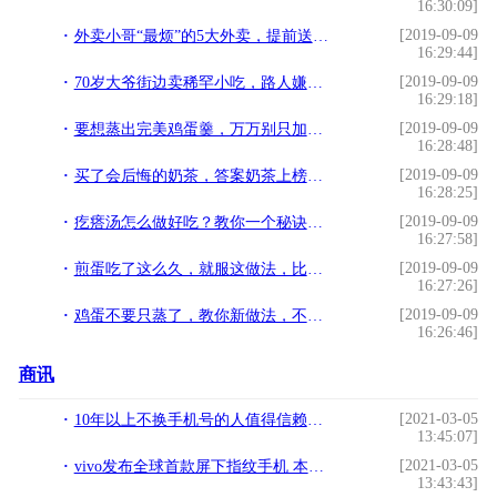
16:30:09]
[2019-09-09
外卖小哥“最烦”的5大外卖，提前送到也“差评”，根本不想接单
16:29:44]
[2019-09-09
70岁大爷街边卖稀罕小吃，路人嫌又怪又贵，熟客：来晚还买不到呢
16:29:18]
[2019-09-09
要想蒸出完美鸡蛋羹，万万别只加水，掌握这诀窍，鸡蛋鲜嫩无气孔
16:28:48]
[2019-09-09
买了会后悔的奶茶，答案奶茶上榜，购买的人只因包装吸引
16:28:25]
[2019-09-09
疙瘩汤怎么做好吃？教你一个秘诀，一分钟做5000个，好吃有嚼劲
16:27:58]
[2019-09-09
煎蛋吃了这么久，就服这做法，比肉还香，老公说：吃一月都不厌
16:27:26]
[2019-09-09
鸡蛋不要只蒸了，教你新做法，不蒸不煮也不炒，连吃10天也不腻
16:26:46]
商讯
[2021-03-05
10年以上不换手机号的人值得信赖是可交之人！!
13:45:07]
[2021-03-05
vivo发布全球首款屏下指纹手机 本月将在国内上市开售!
13:43:43]