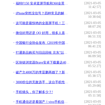
[2021-03-05
福特F150 安卓竖屏导航和360全景行车记录仪!
11:42:57]
[2021-03-05
iPhone突然没信号？四种常见的解决方法!
10:38:04]
[2021-03-05
这可能是最惊艳的全面屏手机！三星S9曝光：2大特点打脸苹果!
08:07:29]
[2021-03-05
微信好用还是 QQ 好用，很多人喜欢用微信而看不起qq，还很有优越感？为什么？!
06:51:33]
[2021-03-05
中国银行业协会发布《2019年中国银行业服务报告》!
06:41:23]
[2021-03-05
打通新品购买与旧品回收 京东“以旧换新”让你轻松拿下iPhone新机!
06:09:50]
[2021-03-05
区块链浏览器Brave安卓下载量达4000万次 超过Firefox和Opera!
05:52:27]
[2021-03-05
破产欠4000万的李亚鹏再婚了？新欢也太像王菲了吧！!
05:38:57]
[2021-03-05
3000价位的无敌选手，这台手机性能拍照都好，不了解就后悔了!
05:29:08]
[2021-03-05
手机镜头，你了解多少？!
05:11:58]
[2021-03-05
手机通信还是看国产！vivo手机信号比苹果手机强太多！!