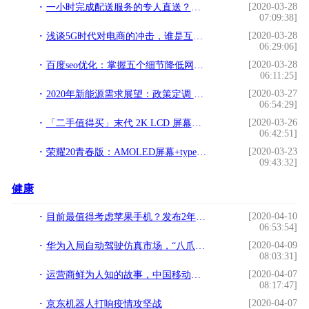
[2020-03-28
一小时完成配送服务的专人直送？论专注于跑腿配送的闪送平台
07:09:38]
[2020-03-28
浅谈5G时代对电商的冲击，谁是互联网下一个风口？
06:29:06]
[2020-03-28
百度seo优化：掌握五个细节降低网站跳出率
06:11:25]
[2020-03-27
2020年新能源需求展望：政策定调 高增可期
06:54:29]
[2020-03-26
「二手值得买」末代 2K LCD 屏幕，华为 Mate 10 值不值得买？
06:42:51]
[2020-03-23
荣耀20青春版：AMOLED屏幕+type-C快充+前后四摄，值不值得买？
09:43:32]
健康
[2020-04-10
目前最值得考虑苹果手机？发布2年丝毫不落后，但价格略贵
06:53:54]
[2020-04-09
华为入局自动驾驶仿真市场，“八爪鱼”将涵盖5G 及 V2X等技术
08:03:31]
[2020-04-07
运营商鲜为人知的故事，中国移动本叫中国电信，电信本来叫什么？
08:17:47]
[2020-04-07
京东机器人打响疫情攻坚战