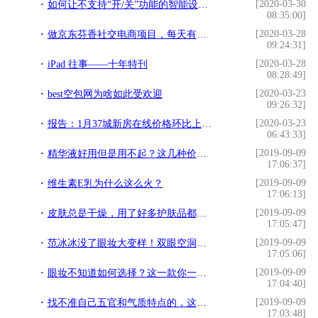
[2020-03-30
如何让不支持“开/关”功能的智能设备实现一个动作就完成开、关
08:35:00]
[2020-03-28
做京东芬香社交电商项目，每天有多少收入？
09:24:31]
[2020-03-28
iPad 往事——十年特刊
08:28:49]
[2020-03-23
best空包网为啥如此受欢迎
09:26:32]
[2020-03-23
报告：1月37城新房在线价格环比上涨，三居室最受欢迎
06:43:33]
[2019-09-09
精华液好用但是用不起？这几种价格便宜能抗衰，很适合30岁女性
17:06:37]
[2019-09-09
维生素E乳为什么这么火？
17:06:13]
[2019-09-09
皮肤总是干燥，用了好多护肤品都没用，原来是因为以下步骤没到位
17:05:47]
[2019-09-09
范冰冰没了眼妆大变样！双眼空洞显沧桑，昔日“范爷”一去不复还
17:05:06]
[2019-09-09
眼妆不知道如何选择？这一款你一定喜欢
17:04:40]
[2019-09-09
找不准自己五官和气质特点的，这三款雷区发型不要轻易尝试▼
17:03:48]