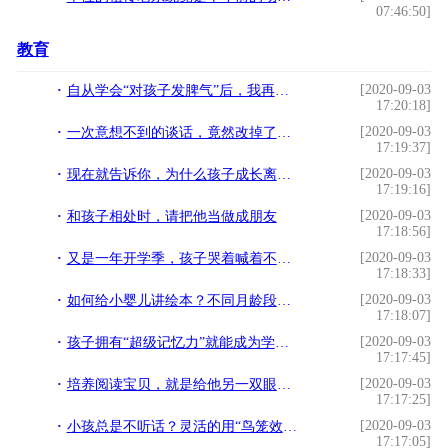
07:46:50]
教育
[2020-09-03
自从学会“对孩子发脾气”后，我再也不为教育孩子这件事发愁了
17:20:18]
[2020-09-03
一次意想不到的谈话，竟然改掉了孩子厌学、缺动力、无目标的问题
17:19:37]
[2020-09-03
现在就告诉你，为什么孩子成长离不开感觉统合
17:19:16]
[2020-09-03
和孩子相处时，请把他当做成朋友
17:18:56]
[2020-09-03
又是一年开学季，孩子哭着喊着不愿意上幼儿园，家长应该怎样引导
17:18:33]
[2020-09-03
如何给小婴儿讲绘本？不同月龄段，如何正确给小宝宝讲绘本
17:18:07]
[2020-09-03
孩子拥有“超级记忆力”就能成为学霸？不，也可能会让他备受折磨
17:17:45]
[2020-09-03
培养阅读宝贝，就是给他另一双眼睛看世界！你想好怎么做了吗？
17:17:25]
[2020-09-03
小孩总是不听话？灵活的用“鸟笼效应”，教育孩子其实没多难
17:17:05]