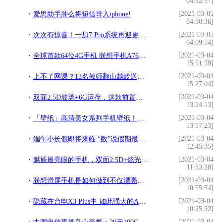
04:32:57]
[2021-03-05
爱思助手肿么将短信导入iphone!
04:30:36]
[2021-03-05
次次有惊喜！一加7 Pro系统再迎更新，手势相机进步明显!
04:09:54]
[2021-03-04
全球首款64位4G手机 联想手机A768t上市!
15:51:59]
[2021-03-04
上不了网课？13名教师翻山越岭送教上门，25个村里265名学生哭了…!
15:27:04]
[2021-03-04
双面2.5D玻璃+6G运存，这款前置双摄手机已低至1399元!
13:24:13]
[2021-03-04
「壁纸」高清美女系列手机壁纸！换个壁纸换种心情!
13:17:23]
[2021-03-04
端午小长假即将来临 “数”说假期最受欢迎应用商店!
12:45:35]
[2021-03-04
魅族最亮眼的手机，双面2.5D+炫光亮纹，最低仅售1329元!
11:33:28]
[2021-03-04
联想滑屏手机是如何做到不仅漂亮而且还超值的？!
10:55:54]
[2021-03-04
隐藏在台电X3 Plus中 如此强大的Apollo Lake处理器!
10:25:52]
[2021-03-04