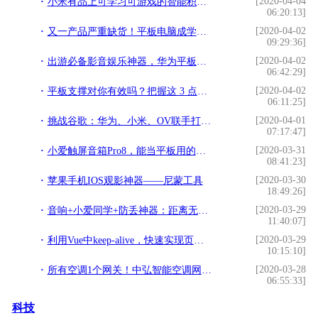
[2020-04-04
小米有品上可学习可游戏的智能积木，魔粒小木机器人
06:20:13]
[2020-04-02
又一产品严重缺货！平板电脑成学生上网课刚需，多种型号已卖断货
09:29:36]
[2020-04-02
出游必备影音娱乐神器，华为平板M6 10.8英寸双11热销
06:42:29]
[2020-04-02
平板支撑对你有效吗？把握这 3 点才是关键
06:11:25]
[2020-04-01
挑战谷歌：华为、小米、OV联手打造应用商店联盟
07:17:47]
[2020-03-31
小爱触屏音箱Pro8，能当平板用的智能音箱
08:41:23]
[2020-03-30
苹果手机IOS观影神器——尼蒙工具
18:49:26]
[2020-03-29
音响+小爱同学+防丢神器：距离无限制的极蜂对讲机，打破常规
11:40:07]
[2020-03-29
利用Vue中keep-alive，快速实现页面缓存
10:15:10]
[2020-03-28
所有空调1个网关！中弘智能空调网关的市场运营之道
06:55:33]
科技