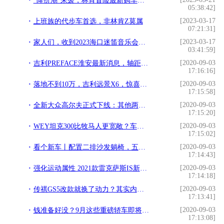
“降价潮”来袭，林肯冒险最新购车政策破局内卷
05:38:42]
[2023-03-17
上班族的代步车首选，非林肯Z莫属
07:21:31]
[2023-03-17
家人们，收到2023海口迷笛音乐会门票了！谢谢林肯给车主的福利
03:41:59]
[2020-09-03
吉利PREFACE淮安最新消息，轴距2800毫米，2.0T轰出190马力
17:16:16]
[2020-09-03
落地不到10万，吉利远景X6，惊喜十足的国产紧凑级SUV
17:15:58]
[2020-09-03
全新大众高尔夫正式下线：其他两厢车请退让吧
17:15:20]
[2020-09-03
WEY坦克300比牧马人更宽敞？车身尺寸公布，配置暴露实力
17:15:02]
[2020-09-03
看个新车丨配置二排沙发躺椅，五菱凯捷内饰曝光
17:14:43]
[2020-09-03
强化运动属性 2021款雷克萨斯IS新车图解
17:14:18]
[2020-09-03
传祺GS5改款就换了动力？其实内饰也变得更精致了
17:13:41]
[2020-09-03
钱准备好没？9月这些重磅轿车即将上市
17:13:08]