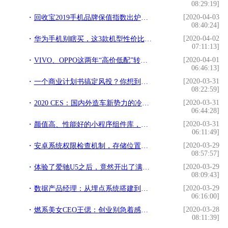
08:29:19]
[2020-04-03
回收宝2019手机品牌保值指数出炉，四款国产品牌保值率超华为
08:40:24]
[2020-04-02
华为手机别瞎买，这3款机型性价比最高，用三年不过时
07:11:13]
[2020-04-01
VIVO、OPPO这两年“高价低配”转向“技术为先”走向国际大舞台
06:46:13]
[2020-03-31
一个商业计划书搞定风投？你想到太简单，告诉你真实的融资干货
08:22:59]
[2020-03-31
2020 CES：国内外造车新势力的冷与热
06:44:28]
[2020-03-31
颜值高、性能好的小程序组件库，带给你不一样的视觉体验
06:11:49]
[2020-03-29
安卓系统权限检查机制，存储位置，数据结构
08:57:57]
[2020-03-29
体验了爱驰U5之后，竟然开出了满满的幸福感
08:09:43]
[2020-03-29
数据产品经理：从埋点系统搭建到数据可视化落地
06:16:00]
[2020-03-28
燃系美女CEO王偲：创业别急着感动世界，先感动自己
08:11:39]