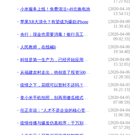
17:21:02]
[2020-04-10
小米服务上线！免费清洁+49元换电池
13:54:51]
[2020-04-08
苹果XR大清仓？有望成为爆款iPhone
11:39:45]
[2020-04-08
央行：现金也需要消毒！银行员工：请大家多用支付宝
09:02:33]
[2020-04-06
人民教师，在线喊6
19:34:40]
[2020-04-06
科技是第一生产力，已经开始应用在汽车上的8大“黑科技”
15:32:05]
[2020-04-06
从福建农村走出，他创造了投资500万回报3000倍的"传奇"，还向母校捐款10.3亿
12:28:50]
[2020-04-05
疫情之下，花呗可以暂时不还吗？支付宝的回应获赞！
16:21:13]
[2020-04-05
拿小米手机拍照，别再用傻瓜模式！打开这三个功能，效果直追单反
07:08:59]
[2020-04-04
任正非说：“人才不是企业的核心竞争力”
11:06:58]
[2020-04-04
疫情传播与爆发仿真程序：千万别出门
07:57:29]