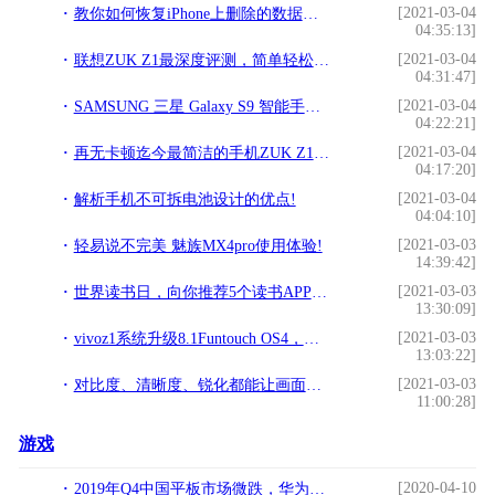
[2021-03-04
教你如何恢复iPhone上删除的数据及iCloud和iTunes备份!
04:35:13]
[2021-03-04
联想ZUK Z1最深度评测，简单轻松自在！!
04:31:47]
[2021-03-04
SAMSUNG 三星 Galaxy S9 智能手机 图集 [Soomal]!
04:22:21]
[2021-03-04
再无卡顿迄今最简洁的手机ZUK Z1独家首发试用!
04:17:20]
[2021-03-04
解析手机不可拆电池设计的优点!
04:04:10]
[2021-03-03
轻易说不完美 魅族MX4pro使用体验!
14:39:42]
[2021-03-03
世界读书日，向你推荐5个读书APP和5本书!
13:30:09]
[2021-03-03
vivoz1系统升级8.1Funtouch OS4，更新方法超级简单!
13:03:22]
[2021-03-03
对比度、清晰度、锐化都能让画面更清晰，但你知道它们的区别吗？!
11:00:28]
游戏
[2020-04-10
2019年Q4中国平板市场微跌，华为依旧霸榜