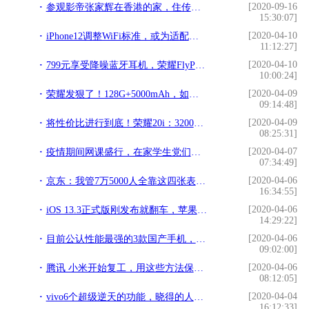
[2020-09-16
参观影帝张家辉在香港的家，住传统半山豪宅区，家里还聘请了保姆
15:30:07]
[2020-04-10
iPhone12调整WiFi标准，或为适配苹果眼镜，售价要9000多，贵
11:12:27]
[2020-04-10
799元享受降噪蓝牙耳机，荣耀FlyPods 3香不香？
10:00:24]
[2020-04-09
荣耀发狠了！128G+5000mAh，如今跌破2000
09:14:48]
[2020-04-09
将性价比进行到底！荣耀20i：3200万前摄 仅需1599元
08:25:31]
[2020-04-07
疫情期间网课盛行，在家学生党们纷纷表示，平板电脑成"刚需"
07:34:49]
[2020-04-06
京东：我管7万5000人全靠这四张表格，最讨厌讲的是心灵鸡汤
16:34:55]
[2020-04-06
iOS 13.3正式版刚发布就翻车，苹果回复正在研究修复手段
14:29:22]
[2020-04-06
目前公认性能最强的3款国产手机，颜值性能兼具，用三年不落伍
09:02:00]
[2020-04-06
腾讯 小米开始复工，用这些方法保证员工安全，你公司做到了吗？
08:12:05]
[2020-04-04
vivo6个超级逆天的功能，晓得的人却很少，几千块的手机花的值
16:12:33]