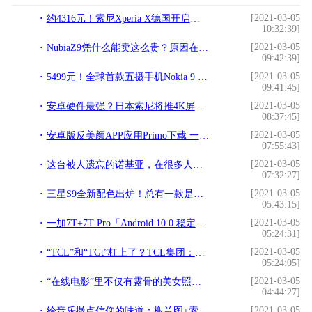
[2021-03-05
约4316元！索尼Xperia X德国开启预订!
10:32:39]
[2021-03-05
NubiaZ9凭什么能卖这么贵？原因在这里!
09:42:39]
[2021-03-05
5499元！全球首款五摄手机Nokia 9 PureView在国内发布!
09:41:45]
[2021-03-05
安卓硬件最强？日本索尼将推4K屏幕手机，不跟风全面屏!
08:37:45]
[2021-03-05
安卓版反美颜APP应用Primo下载 一秒消除PS、美图效果!
07:55:43]
[2021-03-05
这台被人遗忘的诺基亚，在很多人眼里却是世界上最好的手机!
07:32:27]
[2021-03-05
三星S9全新配色出炉！总有一款是你的菜!
05:43:15]
[2021-03-05
一加7T+7T Pro「Android 10.0 稳定版」H2OS-全量包发布-可救砖!
05:24:31]
[2021-03-05
“TCL”和“TGt”杠上了？TCL集团：拒绝摹仿我的商标？!
05:24:05]
[2021-03-05
“在线电影”里不仅有露骨的美女照片，还有淫秽视频，网店店主被公诉!
04:44:27]
[2021-03-05
给音乐撒点信仰的味道：榭兰图+索尼黑砖 体验!