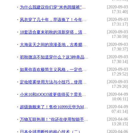
[2020-09-03
为什么我建议你们穿“米色阔腿裤”？它的百搭与优雅，超出你想象
17:31:40]
[2020-09-03
风衣穿了几十年，早该换了！今年来一件“衬衫外套”，时髦又百搭
17:31:17]
[2020-09-03
18套适合夏末初秋的清新穿搭，清爽甜美自带减龄效果，值得收藏
17:30:59]
[2020-09-03
大海蓝天之间的浪漫圣地，古希腊人对于服装有何讲究？
17:30:37]
[2020-09-03
初秋微凉不知道穿什么？这3种单品9套搭配，足够你时髦一整季
17:30:14]
[2020-09-03
如果你喜欢极简主义风格，一定也欣赏设计师 PETER DO
17:29:52]
[2020-09-03
定妆喷雾使用方法与小技巧，使用定妆喷雾要注意什么？
17:29:20]
[2020-04-09
小米10和iQOO3谁更值得买？需关注这四点，网友：答案一目了然
10:06:11]
[2020-04-09
超级旗舰来了！售价16999元华为MateXs已开启预约
07:41:14]
[2020-04-06
万物互联热潮！“你还在使用智能手机！那你已经OUT啦”
13:28:15]
[2020-04-06
日本全球垄断性的核心技术（二）