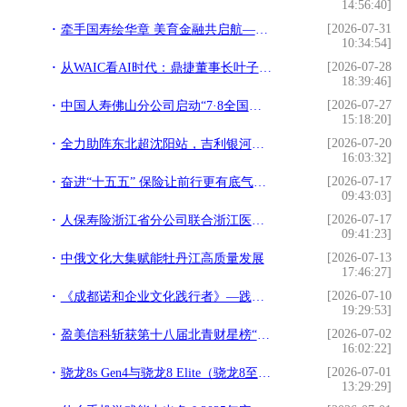
14:56:40]
[2026-07-31
牵手国寿绘华章 美育金融共启航——2026年第十六届少儿绘画大赛佛山赛区正式启动
10:34:54]
[2026-07-28
从WAIC看AI时代：鼎捷董事长叶子祯补上产业关键一层
18:39:46]
[2026-07-27
中国人寿佛山分公司启动“7·8全国保险公众宣传日”暨“三十而li 荣耀共享”主题活动
15:18:20]
[2026-07-20
全力助阵东北超沈阳站，吉利银河甲醇电混车型实力圈粉
16:03:32]
[2026-07-17
奋进“十五五” 保险让前行更有底气——人保寿险浙江省分公司开展7·8全国保险公众宣传日系列活动
09:43:03]
[2026-07-17
人保寿险浙江省分公司联合浙江医院开展学习“义乌发展经验”主题党日活动
09:41:23]
[2026-07-13
中俄文化大集赋能牡丹江高质量发展
17:46:27]
[2026-07-10
《成都诺和企业文化践行者》—践行文化，榜样力量
19:29:53]
[2026-07-02
盈美信科斩获第十八届北青财星榜“金牌金融科技创新奖”
16:02:22]
[2026-07-01
骁龙8s Gen4与骁龙8 Elite（骁龙8至尊），别再搞混了！
13:29:29]