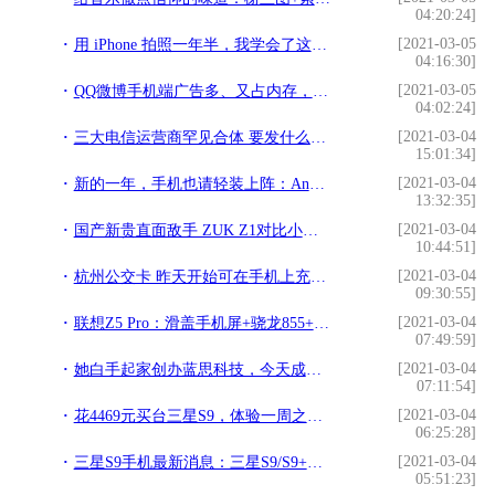
04:20:24]
[2021-03-05
用 iPhone 拍照一年半，我学会了这些!
04:16:30]
[2021-03-05
QQ微博手机端广告多、又占内存，不如试试这些精简版APP!
04:02:24]
[2021-03-04
三大电信运营商罕见合体 要发什么大招？!
15:01:34]
[2021-03-04
新的一年，手机也请轻装上阵：Android 轻量化应用推荐!
13:32:35]
[2021-03-04
国产新贵直面敌手 ZUK Z1对比小米Note!
10:44:51]
[2021-03-04
杭州公交卡 昨天开始可在手机上充值啦！!
09:30:55]
[2021-03-04
联想Z5 Pro：滑盖手机屏+骁龙855+首发12GB运行内存，重磅来袭!
07:49:59]
[2021-03-04
她白手起家创办蓝思科技，今天成为手机玻璃女王!
07:11:54]
[2021-03-04
花4469元买台三星S9，体验一周之后说说真实感受！!
06:25:28]
[2021-03-04
三星S9手机最新消息：三星S9/S9+上市时间曝光将于2月26日发布!
05:51:23]