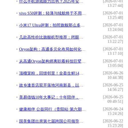
[2026-07-01
什么手机游戏能力出色？2025年安卓顶级游戏旗舰横评
13:27:44]
[2026-07-01
vivo S50评测：轻薄与续航终于不用二选一了
13:25:48]
[2026-07-01
小米17 Ultra评测：拍照旗舰那么多，这台凭什么让摄影师动心？
13:24:04]
[2026-07-01
几款高性价比旗舰机型推荐：闭眼入，不踩坑
13:22:27]
[2026-07-01
Oryon架构：高通多元化布局如何化解明星架构师离职风险
13:17:10]
[2026-07-01
从高通Oryon架构师离职看科技巨擘的体系化韧性
13:05:04]
[2026-06-26
顶榴宠粉，回馈邻里！全盈生鲜14年坚守惠民初心
10:44:38]
[2026-06-25
故乡逢首店双开落地河南新县，以县域样板拓乡情文旅版图
14:56:27]
[2026-06-25
美易借钱10年大事记：十年陪伴，让美好更易发生
09:49:51]
[2026-06-24
健康相伴 公益同行（贵阳站·第六期）｜粽香传安康 科普护肌肤，海通药业深耕基层健康公益
15:24:26]
[2026-06-22
国美集团出席第七届跨国公司领导人青岛峰会 共拓开放合作新空间
15:23:20]