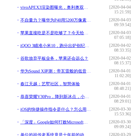
[2020-04-04
vivoAPEX3渲染图曝光，奥利奥双摄＋瀑布屏，造型设计更激进
15:21:59]
[2020-04-03
不自量力？曝华为P40用5200万像素挑战1.08亿像素小米10
09:59:54]
[2020-04-03
苹果直接吃是不是吃够了？今天给大家分享一个不一样的吃法
07:05:18]
[2020-04-02
iQOO 3瞄准小米10，跑分出炉创纪录，价格可能超感人
08:33:35]
[2020-04-02
谷歌放弃平板业务，苹果还会远么？
08:15:37]
[2020-04-01
华为Sound X评测：帝瓦雷般的低音 那一刻我觅得了知音
11:02:20]
[2020-04-01
春江天越：艺墅社区，智慧体验
08:48:21]
[2020-04-01
恭喜荣耀V30Pro，降到新冰点，小米10你还扛得住吗？
08:29:01]
[2020-03-30
iOS的快捷操作指令是什么？怎么用？—捷径实用指南
15:53:36]
[2020-03-30
「深度」Google如何打败Microsoft，称霸浏览器市场？
09:09:24]
[2020-03-29
单位的祖传老系统竟是十年前的动力内容系统，源码拿来自己搭个