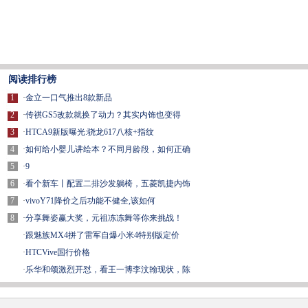
阅读排行榜
1
·
金立一口气推出8款新品
2
·
传祺GS5改款就换了动力？其实内饰也变得
3
·
HTCA9新版曝光:骁龙617八核+指纹
4
·
如何给小婴儿讲绘本？不同月龄段，如何正确
5
·
9
6
·
看个新车丨配置二排沙发躺椅，五菱凯捷内饰
7
·
vivoY71降价之后功能不健全,该如何
8
·
分享舞姿赢大奖，元祖冻冻舞等你来挑战！
·
跟魅族MX4拼了雷军自爆小米4特别版定价
·
HTCVive国行价格
·
乐华和颂激烈开怼，看王一博李汶翰现状，陈