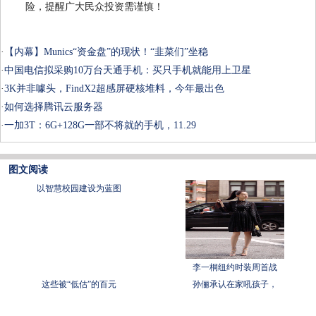
险，提醒广大民众投资需谨慎！
·
【内幕】Munics“资金盘”的现状！“韭菜们”坐稳
·
中国电信拟采购10万台天通手机：买只手机就能用上卫星
·
3K并非噱头，FindX2超感屏硬核堆料，今年最出色
·
如何选择腾讯云服务器
·
一加3T：6G+128G一部不将就的手机，11.29
图文阅读
以智慧校园建设为蓝图
李一桐纽约时装周首战
这些被“低估”的百元
孙俪承认在家吼孩子，