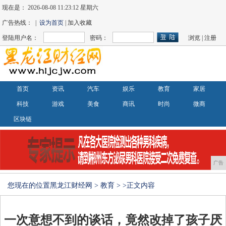
现在是：
2026-08-08 11:23:13 星期六
广告热线： |
设为首页
| 加入收藏
登陆用户名：
密码：
浏览
|
注册
首页
资讯
汽车
娱乐
教育
家居
科技
游戏
美食
商讯
时尚
微商
区块链
广告
您现在的位置
黑龙江财经网
>
教育
> >正文内容
一次意想不到的谈话，竟然改掉了孩子厌