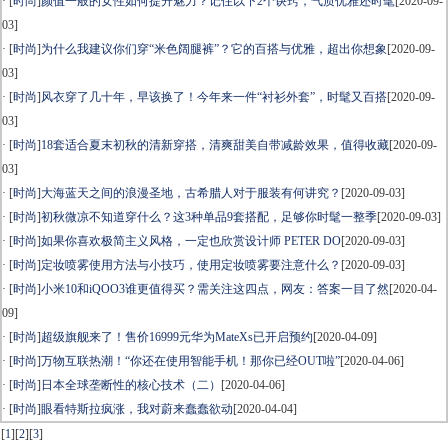
· [
时尚
]
颜值一般的女性如何提升魅力？记住以下2个诀窍，气质优雅还时髦
[2020-09-
03]
· [
时尚
]
为什么我建议你们穿“米色阔腿裤”？它的百搭与优雅，超出你想象
[2020-09-
03]
· [
时尚
]
风衣穿了几十年，早该换了！今年来一件“衬衫外套”，时髦又百搭
[2020-09-
03]
· [
时尚
]
18套适合夏末初秋的清新穿搭，清爽甜美自带减龄效果，值得收藏
[2020-09-
03]
· [
时尚
]
大海蓝天之间的浪漫圣地，古希腊人对于服装有何讲究？
[2020-09-03]
· [
时尚
]
初秋微凉不知道穿什么？这3种单品9套搭配，足够你时髦一整季
[2020-09-03]
· [
时尚
]
如果你喜欢极简主义风格，一定也欣赏设计师 PETER DO
[2020-09-03]
· [
时尚
]
定妆喷雾使用方法与小技巧，使用定妆喷雾要注意什么？
[2020-09-03]
· [
时尚
]
小米10和iQOO3谁更值得买？需关注这四点，网友：答案一目了然
[2020-04-
09]
· [
时尚
]
超级旗舰来了！售价16999元华为MateXs已开启预约
[2020-04-09]
· [
时尚
]
万物互联热潮！“你还在使用智能手机！那你已经OUT啦”
[2020-04-06]
· [
时尚
]
日本全球垄断性的核心技术（二）
[2020-04-06]
· [
时尚
]
眼看特斯拉疯涨，我对蔚来蠢蠢欲动
[2020-04-04]
[
1
]
[
2
]
[
3
]