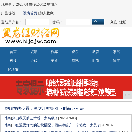
现在是：
2026-08-08 20:50:32 星期六
广告热线： |
设为首页
| 加入收藏
登陆用户名：
密码：
浏览
|
注册
首页
资讯
汽车
娱乐
教育
家居
科技
游戏
美食
商讯
时尚
健康
区块链
广告
您现在的位置：
黑龙江财经网
>
时尚
> 列表
· [
时尚
]
穿出秋天的艺术感，太高级了
[2020-09-03]
· [
时尚
]
10套温柔洋气的初秋搭配，回头率提升一个档次，太美了
[2020-09-03]