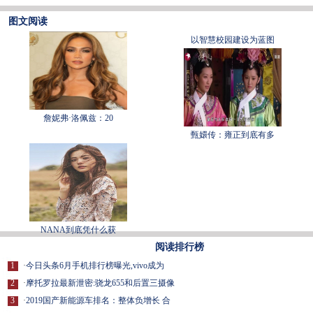
图文阅读
以智慧校园建设为蓝图
詹妮弗·洛佩兹：20
甄嬛传：雍正到底有多
NANA到底凭什么获
阅读排行榜
1
·
今日头条6月手机排行榜曝光,vivo成为
2
·
摩托罗拉最新泄密:骁龙655和后置三摄像
3
·
2019国产新能源车排名：整体负增长 合