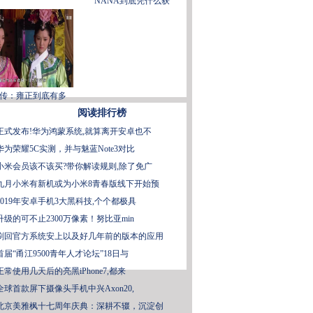
NANA到底凭什么获
传：雍正到底有多
阅读排行榜
正式发布!华为鸿蒙系统,就算离开安卓也不
华为荣耀5C实测，并与魅蓝Note3对比
小米会员该不该买?带你解读规则,除了免广
九月小米有新机或为小米8青春版线下开始预
2019年安卓手机3大黑科技,个个都极具
升级的可不止2300万像素！努比亚min
刷回官方系统安上以及好几年前的版本的应用
首届“甬江9500青年人才论坛”18日与
正常使用几天后的亮黑iPhone7,都来
全球首款屏下摄像头手机中兴Axon20,
北京美雅枫十七周年庆典：深耕不辍，沉淀创