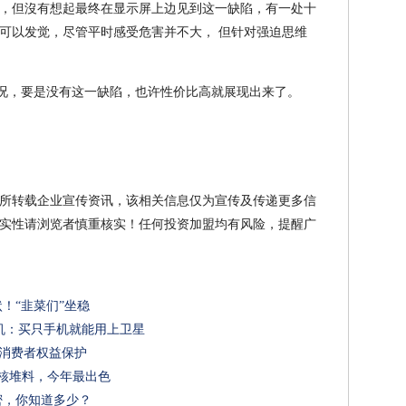
，但沒有想起最终在显示屏上边见到这一缺陷，有一处十
可以发觉，尽管平时感受危害并不大， 但针对强迫思维
概状况，要是没有这一缺陷，也许性价比高就展现出来了。
所转载企业宣传资讯，该相关信息仅为宣传及传递更多信
实性请浏览者慎重核实！任何投资加盟均有风险，提醒广
状！“韭菜们”坐稳
机：买只手机就能用上卫星
融消费者权益保护
屏硬核堆料，今年最出色
秘密，你知道多少？