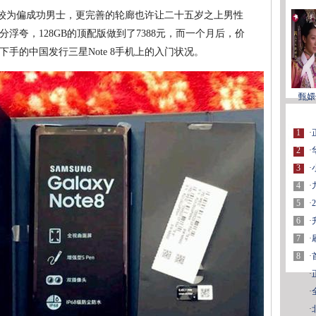
位就较为偏成功男士，更完善的轮廊也许让二十五岁之上男性
浮夸，128GB的顶配版做到了7388元，而一个月后，价
下手的中国发行三星Note 8手机上的入门状况。
甄嬛
1
·
2
·
3
·
4
·
5
·
6
·
7
·
8
·
·
·
·