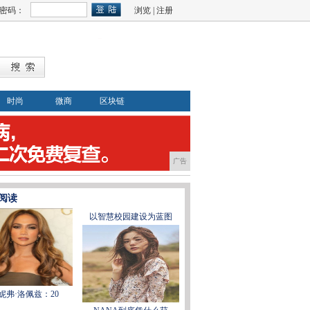
密码：
浏览
|
注册
时尚
微商
区块链
广告
阅读
以智慧校园建设为蓝图
妮弗·洛佩兹：20