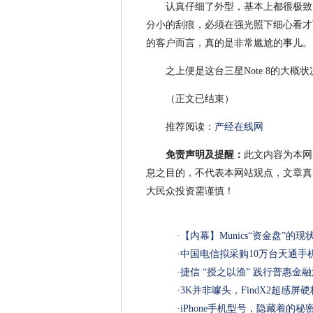
认真仔细了外型，基本上都很极致
分小的刮痕，必须在强光照下细心看才
的客户而言，真的是非常尴尬的事儿。
之上便是这台三星Note 8的大
（正文已结束）
推荐阅读：
产经在线网
免责声明及提醒：
此文内容为本网
息之目的，不代表本网站观点，文章真
大民众投资需谨慎！
·
【内幕】Munics“资金盘”的现
·
中国电信拟采购10万台天通手
·
捷信 “授之以渔” 践行普惠金
·
3K并非噱头，FindX2超感
·
iPhone手机型号，隐藏着的