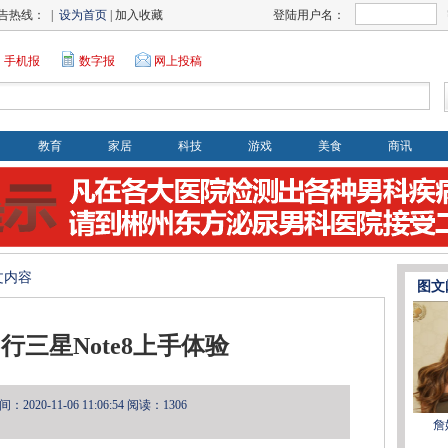
告热线： |
设为首页
| 加入收藏
登陆用户名：
手机报
数字报
网上投稿
教育
家居
科技
游戏
美食
商讯
文内容
图文
国行三星Note8上手体验
2020-11-06 11:06:54
阅读：1306
詹