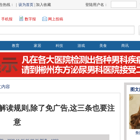
告热线： |
设为首页
| 加入收藏
登陆用户名：
手机报
数字报
网上投稿
教育
家居
科技
游戏
美食
商讯
文内容
图文
解读规则,除了免广告,这三条也要注
意
詹