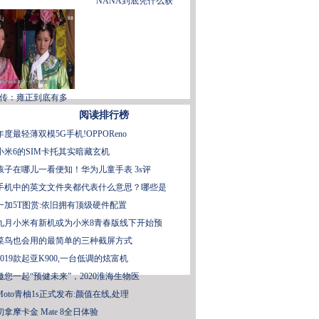
NANA到底凭什么获
传：雍正到底有多
阅读排行榜
年度最轻薄双模5G手机!OPPOReno
小米6的SIM卡托其实暗藏玄机
孩子在哪儿一看便知！华为儿童手表 3s评
手机中的英文文件夹都代表什么意思？哪些是
一加5T图赏:依旧拥有顶级硬件配置
九月小米有新机或为小米8青春版线下开始预
菜鸟也会用的最简单的三种截屏方式
2019款起亚K900,一台低调的炫富机
邀您一起“预健未来”，2020淮海生物医
Moto青柚1s正式发布:颜值在线,处理
初拿摩卡金 Mate 8全日体验