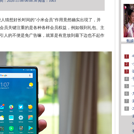
2020-11-06 06:08:36
阅读：1003
些人猜想好长时间的“小米会员”作用竟然确实出現了，并
会员关键注重的是各种各样会员权益，例如领到礼包、主
引人的不便是免广告嘛，就算是有意放到最下边也不起作
甄嬛
1
·
2
·
3
·
4
·
5
·
6
·
7
·
8
·
·
·
·