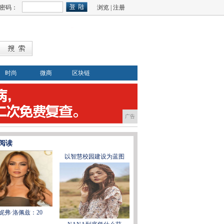
密码：
浏览
|
注册
时尚
微商
区块链
广告
阅读
以智慧校园建设为蓝图
妮弗·洛佩兹：20