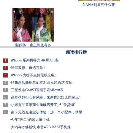
NANA到底凭什么获
甄嬛传：雍正到底有多
阅读排行榜
1
·
iPhone7系列再曝光:4K屏A10芯
2
·
环保装修，值选万象！
3
·
iPhone7为啥不支持无线充电?
4
·
联想新款商用笔记本3499元起,配内存插
5
·
三星发布GearS3智能手表:46mm表
6
·
高龄孕妈担心有风险，来新世纪妇儿医院玩“
7
·
小米有品首家商业旗舰店开了,从“杂货铺”
8
·
南卡无线充电宝初体验：加一个小配件，苹果
·
今年“唯二”的超大屏手机
·
大内存才够畅快 市售4GB RAM手机推