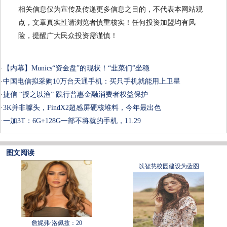
相关信息仅为宣传及传递更多信息之目的，不代表本网站观
点，文章真实性请浏览者慎重核实！任何投资加盟均有风
险，提醒广大民众投资需谨慎！
·
【内幕】Munics“资金盘”的现状！“韭菜们”坐稳
·
中国电信拟采购10万台天通手机：买只手机就能用上卫星
·
捷信 “授之以渔” 践行普惠金融消费者权益保护
·
3K并非噱头，FindX2超感屏硬核堆料，今年最出色
·
一加3T：6G+128G一部不将就的手机，11.29
图文阅读
以智慧校园建设为蓝图
詹妮弗·洛佩兹：20