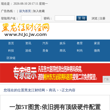
现在是：
2026-08-10 20:17:12 星期一
广告热线： |
设为首页
| 加入收藏
登陆用户名：
密码：
浏览
|
注册
首页
资讯
汽车
娱乐
教育
家居
科技
游戏
美食
商讯
时尚
微商
区块链
广告
您现在的位置
黑龙江财经网
>
商讯
> >正文内容
一加5T图赏:依旧拥有顶级硬件配置