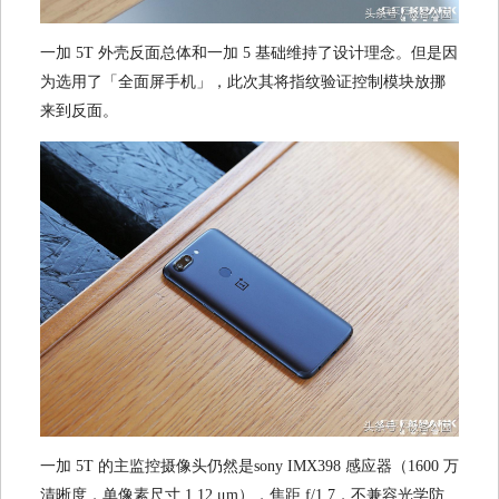
一加 5T 外壳反面总体和一加 5 基础维持了设计理念。但是因
为选用了「全面屏手机」，此次其将指纹验证控制模块放挪
来到反面。
一加 5T 的主监控摄像头仍然是sony IMX398 感应器（1600 万
清晰度，单像素尺寸 1.12 μm），焦距 f/1.7，不兼容光学防