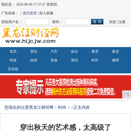
现在是：
2026-08-06 17:55:49 星期四
广告热线： |
设为首页
| 加入收藏
登陆用户名：
密码：
浏览
|
注册
首页
资讯
汽车
娱乐
教育
家居
科技
游戏
美食
商讯
时尚
微商
区块链
广告
您现在的位置
黑龙江财经网
>
时尚
> >正文内容
穿出秋天的艺术感，太高级了