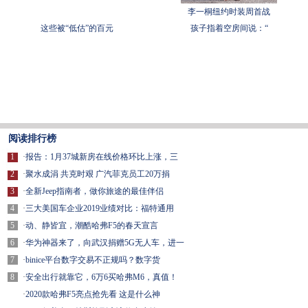
李一桐纽约时装周首战
这些被“低估”的百元
孩子指着空房间说：“
阅读排行榜
1
·
报告：1月37城新房在线价格环比上涨，三
2
·
聚水成涓 共克时艰 广汽菲克员工20万捐
3
·
全新Jeep指南者，做你旅途的最佳伴侣
4
·
三大美国车企业2019业绩对比：福特通用
5
·
动、静皆宜，潮酷哈弗F5的春天宣言
6
·
华为神器来了，向武汉捐赠5G无人车，进一
7
·
binice平台数字交易不正规吗？数字货
8
·
安全出行就靠它，6万6买哈弗M6，真值！
·
2020款哈弗F5亮点抢先看 这是什么神