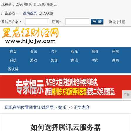
现在是：
2026-08-07 11:09:04 星期五
广告热线： |
设为首页
| 加入收藏
登陆用户名：
密码：
浏览
|
注册
首页
资讯
汽车
娱乐
教育
家居
科技
游戏
美食
商讯
时尚
微商
区块链
广告
您现在的位置
黑龙江财经网
>
娱乐
> >正文内容
如何选择腾讯云服务器