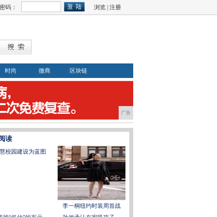
密码：
浏览
|
注册
时尚
微商
区块链
广告
阅读
慧校园建设为蓝图
李一桐纽约时装周首战