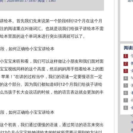
这
2020-09-03 17:18:07
阅读：1563
讲绘本。首先我们先来说第一个阶段6到12个月在这个月
注的阅读重点叫做词汇。也就是说我们给孩子讲绘本不需
绘本里面的这个单词来进行突出强调就可以了。
阅读
1
·
小宝宝来听和看，我们可以这样做让小朋友和我们面对面
2
·
宝宝视线同样的这个高度，然后妈妈用手指着绘本上的图
3
·
，苹果！”在讲的过程当中，我们的语速一定要慢语言一定
4
·
的这个部分。因为我们都知道6到12个月我们给孩子讲绘
5
·
么当孩子长大会说话的时候，他的语言表达就会更加的丰
6
·
7
·
8
·
·
·
这个初衷，我们通过缓慢的语速，通过简洁的语言来突出
·
到12个月小宝宝给她讲绘本的时候所需要运用到的方法以