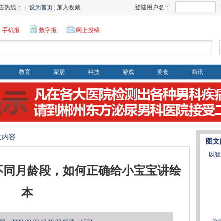
告热线： |
设为首页
| 加入收藏
登陆用户名：
手机报
数字报
网上投稿
教育
家居
科技
游戏
美食
商讯
文内容
图文
以智
不同月龄段，如何正确给小宝宝讲绘
本