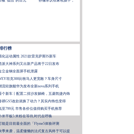
些被“低估”的百元
孙俪承认在家吼孩子，
排行榜
强化运动属性 2021款雷克萨斯IS新车
酷派大神系列又出新产品将于22日发布
金立金钢全面屏手机泄露
WEY坦克300比牧马人更宽敞？车身尺寸
潮流轻旗舰华为发布全新nova系列手机
看个新车丨配置二排沙发躺椅，五菱凯捷内饰
传祺GS5改款就换了动力？其实内饰也变得
低至799元 市售各价位值得购买手机推荐
小米平板5:米粉在等待,时代在呼唤
可能是目前最全面的「Flyme5体验评测
秋季来袭，温柔慵懒的法式复古风终于可以提