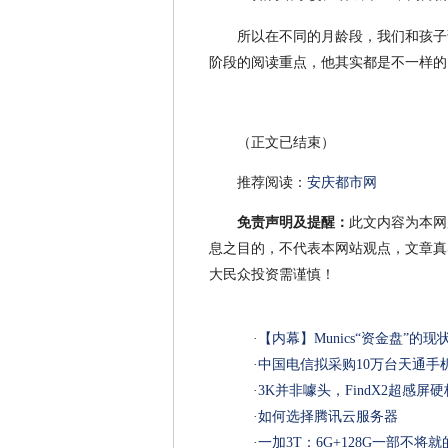
所以在不同的月龄段，我们和孩子
阶段的阅读重点，他其实都是不一样的
（正文已结束）
推荐阅读：
安庆都市网
免责声明及提醒：
此文内容为本网
息之目的，不代表本网站观点，文章真
大民众投资需谨慎！
·
【内幕】Munics“资金盘”的现
·
中国电信拟采购10万台天通手
·
3K并非噱头，FindX2超感
·
如何选择腾讯云服务器
·
一加3T：6G+128G一部不将就的