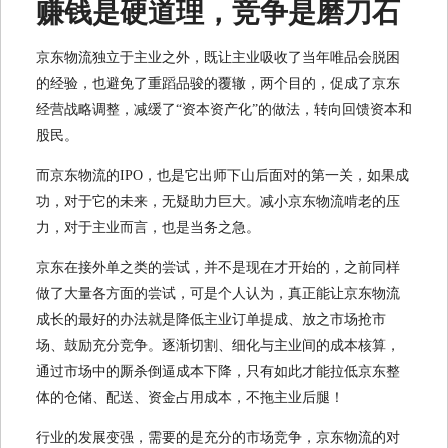
赚钱是硬道理，竞争是磨刀石
京东物流独立于主业之外，既让主业吸收了当年唯品会脱困
的经验，也避免了重蹈品骏的覆辙，两个目的，促成了京东
经营战略调整，减缓了“资本资产化”的做法，转向回馈资本和
股民。
而京东物流的IPO，也是它出师下山后面对的第一关，如果成
功，对于它的未来，无疑助力巨大。减小京东物流啃老的压
力，对于主业而言，也是当务之急。
京东在接外单之类的尝试，并不是现在才开始的，之前同样
做了大量各方面的尝试，可是个人认为，真正能让京东物流
成长的最好的办法就是降低主业订单提成、放之市场抢市
场、鼓励充分竞争。逐渐切割、细化与主业间的成本核算，
通过市场中的厮杀倒逼成本下降，只有如此才能拉低京东整
体的仓储、配送、资金占用成本，不拖主业后腿！
行业的发展变强，需要的是充分的市场竞争，京东物流的对