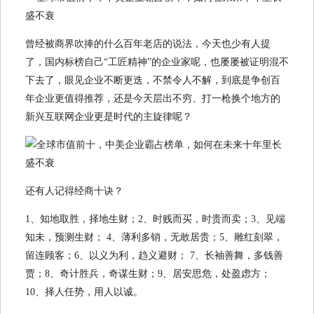
曾经被商界吹捧的什么百年老店的说法，今天也少有人提
了，国内标榜自己“工匠精神”的企业家呢，也屡屡被证明混不
下去了，眼见企业不断更迭，不禁令人不解，到底是争创百
年企业更值得推荐，还是今天层出不穷、打一枪换个地方的
新兴互联网企业更是时代的主旋律呢？
还有人记得经商十诀？
1、知地取胜，择地生财；2、时贱而买，时贵而卖；3、见端
知未，预测生财； 4、薄利多销，无敢居贵；5、雕红刻翠，
留连顾客；6、以义为利，趋义避财； 7、长袖善舞，多钱善
贾；8、奇计胜兵，奇谋生财；9、居安思危，处盈虑方；
10、择人任势，用人以诚。