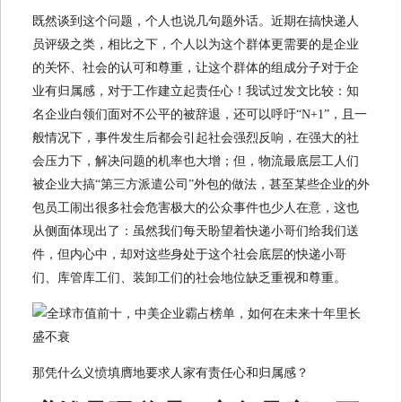
既然谈到这个问题，个人也说几句题外话。近期在搞快递人
员评级之类，相比之下，个人以为这个群体更需要的是企业
的关怀、社会的认可和尊重，让这个群体的组成分子对于企
业有归属感，对于工作建立起责任心！我试过发文比较：知
名企业白领们面对不公平的被辞退，还可以呼吁“N+1”，且一
般情况下，事件发生后都会引起社会强烈反响，在强大的社
会压力下，解决问题的机率也大增；但，物流最底层工人们
被企业大搞“第三方派遣公司”外包的做法，甚至某些企业的外
包员工闹出很多社会危害极大的公众事件也少人在意，这也
从侧面体现出了：虽然我们每天盼望着快递小哥们给我们送
件，但内心中，却对这些身处于这个社会底层的快递小哥
们、库管库工们、装卸工们的社会地位缺乏重视和尊重。
那凭什么义愤填膺地要求人家有责任心和归属感？