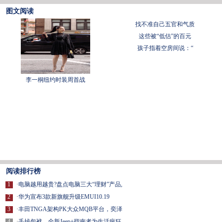
图文阅读
找不准自己五官和气质
这些被“低估”的百元
孩子指着空房间说：“
李一桐纽约时装周首战
阅读排行榜
1
·
电脑越用越贵?盘点电脑三大“理财”产品,
2
·
华为宣布3款新旗舰升级EMUI10.19
3
·
丰田TNGA架构PK大众MQB平台，奕泽
4
·
丢掉包袱，全新Jeep+指南者为生活疯狂