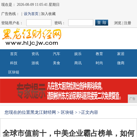
现在是：
2026-08-09 11:05:41 星期日
广告热线： |
设为首页
| 加入收藏
登陆用户名：
密码：
浏览
|
注册
首页
资讯
汽车
娱乐
教育
家居
科技
游戏
美食
商讯
时尚
微商
区块链
广告
您现在的位置
黑龙江财经网
>
区块链
> >正文内容
全球市值前十，中美企业霸占榜单，如何