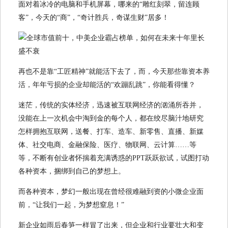
面对着冰冷的电脑和手机屏幕，哪来的“雕红刻翠，留连顾
客”，今天的“商”，“奇计胜兵，奇谋生财”居多！
再也不是靠“工匠精神”就能活下去了，而，今天那些靠资本养
活，年年亏损的企业却能活的“欢蹦乱跳”，你能看得懂？
迷茫，传统的实体经济，迅速被互联网经济的汹涌所吞并，
没能在上一次机会中淘到金的每个人，都在绞尽脑汁地研究
怎样拥抱互联网，送餐、打车、造车、新零售、直播、新媒
体、社交电商、金融保险、医疗、物联网、云计算……等
等，不断有创业者怀揣着充满诱惑的PPT跃跃欲试，试图打动
各种资本，捆绑到自己的梦想上。
而各种资本，梦幻一般出现在曾经很难融到资的小微企业面
前，“让我们一起，为梦想窒息！”
新企业如雨后春笋一样冒了出来，但企业和行业要壮大和变