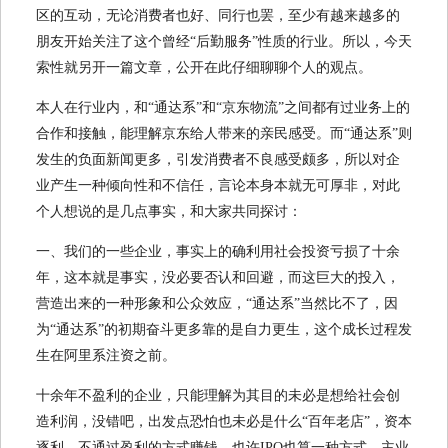
区的互动，无论消费者也好、同行也罢，至少有越来越多的
朋友开始关注了这个曾经“后勤服务”性质的行业。所以，今天
索性就另开一篇文章，公开在此仔细聊聊个人的观点。
本人在行业内，和“通达系”和“京东物流”之间都有过业务上的
合作和接触，能理解京东给人带来的亲民感受。而“通达系”则
发生的负面新闻更多，引发消费者不良感受颇多，所以对企
业产生一种倾向性和不信任，言论本身本就无可厚非，对此
个人想说的是几点事实，和大家共同探讨：
一、我们的一些企业，事实上的确利用社会投资亏损了十余
年，这本就是事实，没必要否认和回避，而这巨大的投入，
营造出来的一种形象和公众效应，“通达系”当然比不了，因
为“通达系”的初期奋斗更多靠的是自力更生，这个成长过程发
生在阿里系注资之前。
十余年不盈利的企业，只能理解为其目的未必是想给社会创
造利润，没错吧，出发点恐怕也未必是什么“百年老店”，资本
逐利，不通过盈利的方式赚钱，也许IPO也算一种方式，主业