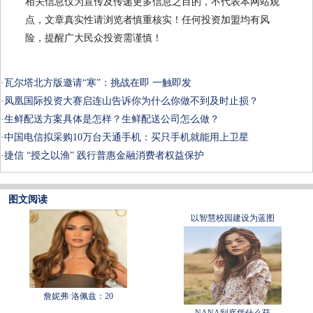
相关信息仅为宣传及传递更多信息之目的，不代表本网站观
点，文章真实性请浏览者慎重核实！任何投资加盟均有风
险，提醒广大民众投资需谨慎！
·
瓦尔塔北方版邀请“寒”：挑战在即 一触即发
·
凤凰国际投资大赛启连山告诉你为什么你做不到及时止损？
·
生鲜配送方案具体是怎样？生鲜配送公司怎么做？
·
中国电信拟采购10万台天通手机：买只手机就能用上卫星
·
捷信 “授之以渔” 践行普惠金融消费者权益保护
图文阅读
以智慧校园建设为蓝图
詹妮弗·洛佩兹：20
NANA到底凭什么获