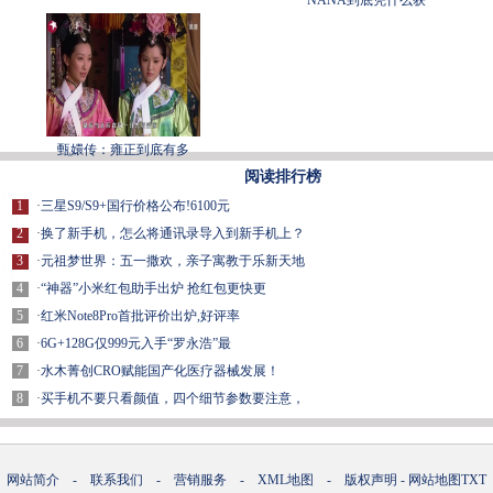
甄嬛传：雍正到底有多
阅读排行榜
1
·
三星S9/S9+国行价格公布!6100元
2
·
换了新手机，怎么将通讯录导入到新手机上？
3
·
元祖梦世界：五一撒欢，亲子寓教于乐新天地
4
·
“神器”小米红包助手出炉 抢红包更快更
5
·
红米Note8Pro首批评价出炉,好评率
6
·
6G+128G仅999元入手“罗永浩”最
7
·
水木菁创CRO赋能国产化医疗器械发展！
8
·
买手机不要只看颜值，四个细节参数要注意，
网站简介
-
联系我们
-
营销服务
-
XML地图
-
版权声明
-
网站地图
TXT