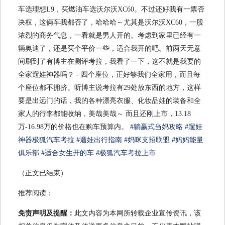
车选理想L9，买燃油车选沃尔沃XC60。不过还好我有一票否
决权，这俩车我都否了，哈哈哈～尤其是沃尔沃XC60，一股
浓烈的商务气息，一看就是男人开的。考虑到家里已经有一
辆奥迪了，还是买个平价一些，适合我开的吧。前两天无意
间刷到了有博主在测评考拉，我看了一下，这不就是我要的
全家遛娃神器吗？ - 四个座位，正好够我们全家用，而且每
个座位都不拥挤。听博主说考拉有29处放东西的地方，这样
要是出远门的话，我的各种漂亮衣服、化妆品娃的装备和全
家人的行李都能收纳，美哉美哉～ 而且还刚上市，13.18
万-16.98万的价格也在购车预算内。
#躺赢式当妈攻略
#遛娃
神器极狐汽车考拉
#遛娃出行指南
#妈咪支招联盟
#妈妈能量
俱乐部
#适合女生开的车
#极狐汽车考拉上市
（正文已结束）
推荐阅读：
免责声明及提醒：
此文内容为本网所转载企业宣传资讯，该