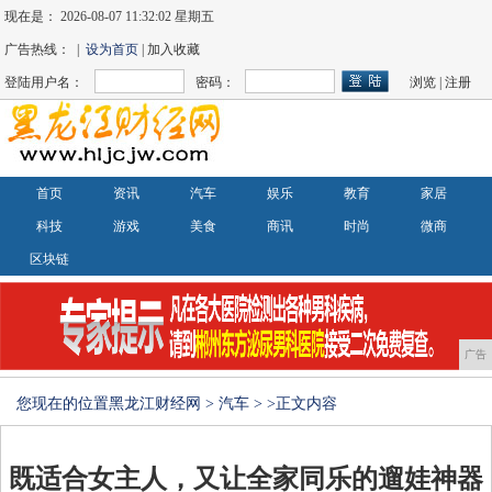
现在是：
2026-08-07 11:32:03 星期五
广告热线： |
设为首页
| 加入收藏
登陆用户名：
密码：
浏览
|
注册
首页
资讯
汽车
娱乐
教育
家居
科技
游戏
美食
商讯
时尚
微商
区块链
广告
您现在的位置
黑龙江财经网
>
汽车
> >正文内容
既适合女主人，又让全家同乐的遛娃神器