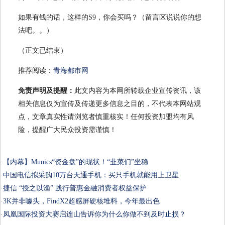
如果有钱的话，这样的S9，你会买吗？（留言区说说你的想
法吧。。）
（正文已结束）
推荐阅读：
青海都市网
免责声明及提醒：
此文内容为本网所转载企业宣传资讯，该
相关信息仅为宣传及传递更多信息之目的，不代表本网站观
点，文章真实性请浏览者慎重核实！任何投资加盟均有风
险，提醒广大民众投资需谨慎！
·
【内幕】Munics“资金盘”的现状！“韭菜们”坐稳
·
中国电信拟采购10万台天通手机：买只手机就能用上卫星
·
捷信 “授之以渔” 践行普惠金融消费者权益保护
·
3K并非噱头，FindX2超感屏硬核堆料，今年最出色
·
凤凰国际投资大赛启连山告诉你为什么你做不到及时止损？