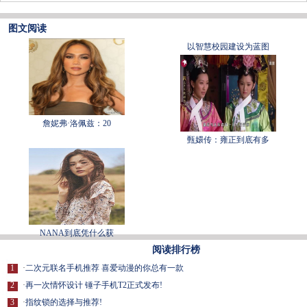
图文阅读
以智慧校园建设为蓝图
詹妮弗·洛佩兹：20
甄嬛传：雍正到底有多
NANA到底凭什么获
阅读排行榜
1
·
二次元联名手机推荐 喜爱动漫的你总有一款
2
·
再一次情怀设计 锤子手机T2正式发布!
3
·
指纹锁的选择与推荐!