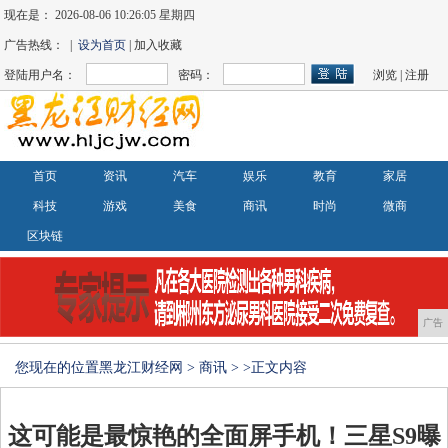
现在是：
2026-08-06 10:26:05 星期四
广告热线： |
设为首页
| 加入收藏
登陆用户名：
密码：
浏览
|
注册
首页
资讯
汽车
娱乐
教育
家居
科技
游戏
美食
商讯
时尚
微商
区块链
广告
您现在的位置
黑龙江财经网
>
商讯
> >正文内容
这可能是最惊艳的全面屏手机！三星S9曝