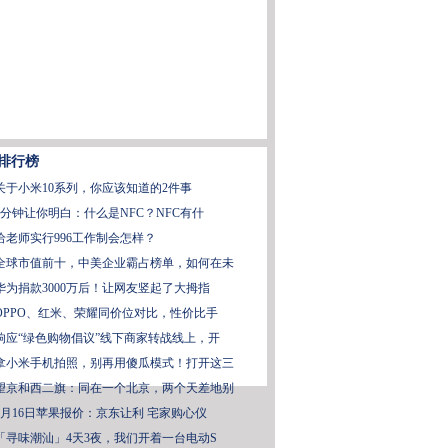
排行榜
关于小米10系列，你应该知道的2件事
2分钟让你明白：什么是NFC？NFC有什
给老师实行996工作制会怎样？
全球市值前十，中美企业霸占榜单，如何在未
华为捐款3000万后！让网友竖起了大拇指
OPPO、红米、荣耀同价位对比，性价比手
响应“绿色购物倡议”线下商家转战线上，开
拿小米手机拍照，别再用傻瓜模式！打开这三
望京和西二旗：同在一个北京，两个天差地别
2月16日苹果报价：京东让利 宅家购心仪
「寻味潮汕」4天3夜，我们开着一台电动S