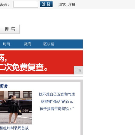
密码：
浏览
|
注册
时尚
微商
区块链
广告
阅读
找不准自己五官和气质
这些被“低估”的百元
孩子指着空房间说：“
桐纽约时装周首战