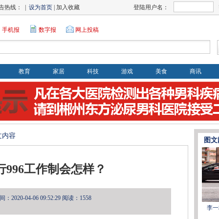
告热线： |
设为首页
| 加入收藏
登陆用户名：
手机报
数字报
网上投稿
教育
家居
科技
游戏
美食
商讯
文内容
图文
行996工作制会怎样？
2020-04-06 09:52:29
阅读：1558
李一