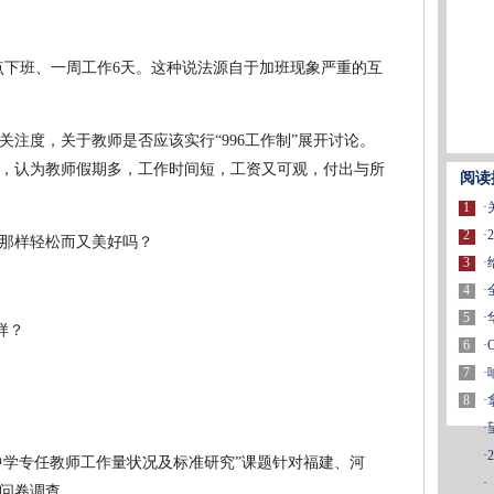
晚9点下班、一周工作6天。这种说法源自于加班现象严重的互
注度，关于教师是否应该实行“996工作制”展开讨论。
，认为教师假期多，工作时间短，工资又可观，付出与所
阅读
1
·
2
·
那样轻松而又美好吗？
3
·
4
·
5
·
6
·
7
·
8
·
·
·
“中学专任教师工作量状况及标准研究”课题针对福建、河
·
了问卷调查。