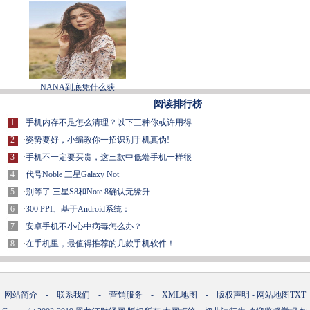
NANA到底凭什么获
阅读排行榜
1
·
手机内存不足怎么清理？以下三种你或许用得
2
·
姿势要好，小编教你一招识别手机真伪!
3
·
手机不一定要买贵，这三款中低端手机一样很
4
·
代号Noble 三星Galaxy Not
5
·
别等了 三星S8和Note 8确认无缘升
6
·
300 PPI、基于Android系统：
7
·
安卓手机不小心中病毒怎么办？
8
·
在手机里，最值得推荐的几款手机软件！
网站简介
-
联系我们
-
营销服务
-
XML地图
-
版权声明
-
网站地图
TXT