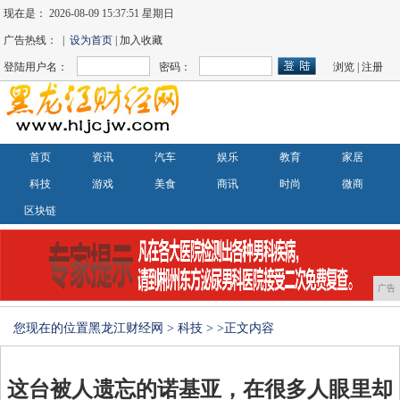
现在是：
2026-08-09 15:37:51 星期日
广告热线： |
设为首页
| 加入收藏
登陆用户名：
密码：
浏览
|
注册
首页
资讯
汽车
娱乐
教育
家居
科技
游戏
美食
商讯
时尚
微商
区块链
广告
您现在的位置
黑龙江财经网
>
科技
> >正文内容
这台被人遗忘的诺基亚，在很多人眼里却