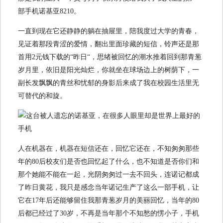
部手机诺基亚8210。
一直到现在它还静静的躺在抽屉里，陪我度过大学的青春，
见证着那段青涩的爱情，翻出里面珍藏的短信，铃声还是那
首用2元钱下载的“昨日“，思绪被回忆的潮水推着回到那青葱
岁月里，依旧是阳光灿烂，你就坐在球场边上的树荫下，一
副长发飘飘的青丝和忧郁的身影后来成了我在校园生活里无
可替代的和旋。
人在机器在，机器在短信还在，回忆它还在，不知匆匆那些
年的80后校友们是否也回忆起了什么，也不知道是否你们和
那个她能不能在一起，光阴匆匆过一去不回头，连诺记都成
了昨日黄花，我只是感念当年诺记生产了这么一部手机，让
它在17年后还能够留住我那青葱岁月的美丽回忆，当年的80
后都已经过了30岁，不再是当年那个不知愁的愣小子，手机