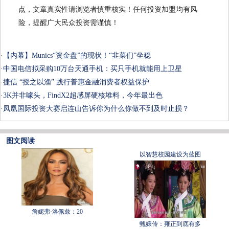
点，文章真实性请浏览者慎重核实！任何投资加盟均有风
险，提醒广大民众投资需谨慎！
·
【内幕】Munics“资金盘”的现状！“韭菜们”坐稳
·
中国电信拟采购10万台天通手机：买只手机就能用上卫星
·
捷信 “授之以渔” 践行普惠金融消费者权益保护
·
3K并非噱头，FindX2超感屏硬核堆料，今年最出色
·
凤凰国际投资大赛启连山告诉你为什么你做不到及时止损？
图文阅读
以智慧校园建设为蓝图
詹妮弗·洛佩兹：20
甄嬛传：雍正到底有多