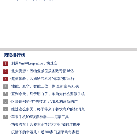
阅读排行榜
1
·
利用Vue中keep-alive，快速实
2
·
北大资源：因物业减值拨备致亏损16亿
3
·
超值体验，6万6哈弗M6伴你幸“弗”出行
4
·
性能、豪华、智能三位一体 全新宝马X6实
5
·
直到今天，终于明白了，华为为什么要做手机
6
·
区块链+数字广告技术：VIDC构建新的广
7
·
经过这么多天，终于等来了餐饮商户的好消息
8
·
苹果手机IOS观影神器——尼蒙工具
·
功夫汽车丨合资车企“转型大业”如何才能更
·
疫情下的幸运儿！近300家门店平均每家损