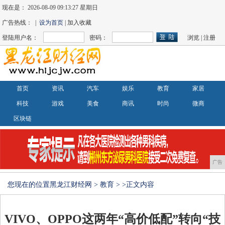
现在是：
2026-08-09 09:13:27 星期日
广告热线： |
设为首页
| 加入收藏
登陆用户名：
密码：
浏览
|
注册
首页
资讯
汽车
娱乐
教育
家居
科技
游戏
美食
商讯
时尚
微商
区块链
广告
您现在的位置
黑龙江财经网
>
教育
> >正文内容
VIVO、OPPO这两年“高价低配”转向“技