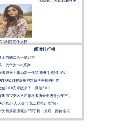
甄嬛传：雍正到底有多
ANA到底凭什么获
阅读排行榜
新上市的二合一笔记本
第一代华为mate系列
强者归来！华为新一代5G折叠手机HUAW
OPPO如何解决用户对超薄手机的担忧
微信7.0.0安卓版来了！微信7.0.0
深圳市宝安区文艺志愿者协会走进青少年宫，
快乐拾起 人人参与 第二届拾起卖“617
华为目前最漂亮的3部手机，最后一部价格很