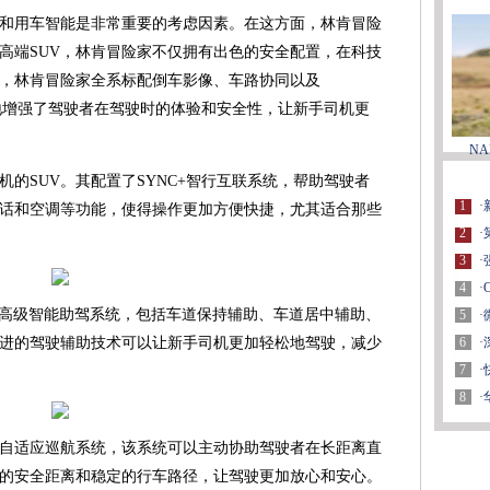
和用车智能是非常重要的考虑因素。在这方面，林肯冒险
高端SUV，林肯冒险家不仅拥有出色的安全配置，在科技
，林肯冒险家全系标配倒车影像、车路协同以及
大地增强了驾驶者在驾驶时的体验和安全性，让新手司机更
N
的SUV。其配置了SYNC+智行互联系统，帮助驾驶者
1
·
话和空调等功能，使得操作更加方便快捷，尤其适合那些
2
·
3
·
4
·
t360高级智能助驾系统，包括车道保持辅助、车道居中辅助、
5
·
6
·
进的驾驶辅助技术可以让新手司机更加轻松地驾驶，减少
7
·
8
·
能自适应巡航系统，该系统可以主动协助驾驶者在长距离直
的安全距离和稳定的行车路径，让驾驶更加放心和安心。