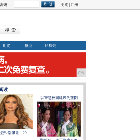
密码：
浏览
|
注册
时尚
微商
区块链
广告
阅读
以智慧校园建设为蓝图
妮弗·洛佩兹：20