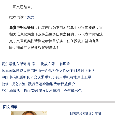
（正文已结束）
推荐阅读：
旗龙
免责声明及提醒：
此文内容为本网所转载企业宣传资讯，该
相关信息仅为宣传及传递更多信息之目的，不代表本网站观
点，文章真实性请浏览者慎重核实！任何投资加盟均有风
险，提醒广大民众投资需谨慎！
·
瓦尔塔北方版邀请“寒”：挑战在即 一触即发
·
凤凰国际投资大赛启连山告诉你为什么你做不到及时止损？
·
中国电信拟采购10万台天通手机：买只手机就能用上卫星
·
捷信 “授之以渔” 践行普惠金融消费者权益保护
·
3K并非噱头，FindX2超感屏硬核堆料，今年最出色
图文阅读
以智慧校园建设为蓝图