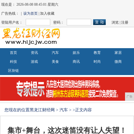
现在是：
2026-08-08 08:45:01 星期六
广告热线： |
设为首页
| 加入收藏
登陆用户名：
密码：
浏览
|
注册
首页
资讯
汽车
娱乐
教育
家居
科技
游戏
美食
商讯
时尚
微商
区块链
广告
您现在的位置
黑龙江财经网
>
汽车
> >正文内容
集市+舞台，这次迷笛没有让人失望！