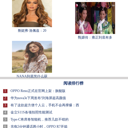
詹妮弗·洛佩兹：20
甄嬛传：雍正到底有多
NANA到底凭什么获
阅读排行榜
1
·
OPPO Reno正式在官网上架：旗舰版
2
·
华为nova3e下周发布!刘海屏超高颜值
3
·
有了这款超方便个人云，手机不会再撑爆：西
4
·
金立S11S各项拍照性能测试
5
·
Type-C将席卷智能机，推荐几款不错的
6
·
充电5分钟通话两小时，OPPO R7开箱