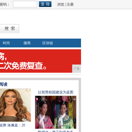
密码：
浏览
|
注册
时尚
微商
区块链
广告
阅读
以智慧校园建设为蓝图
妮弗·洛佩兹：20