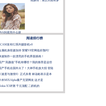
甄嬛传：雍正到底有多
ANA到底凭什么获
阅读排行榜
ZCAM发布E2系列摄影机v0
金属机身双摄加持 荣耀V8官网低价预约!
快速制作一款漂亮的手机界面插画！
国产“高颜值”手机有哪些？我的推荐是这些
国产手机在国外火了！大神手机放大招 登陆
《速度与激情9》正式杀青 林诣彬表示是本
小米MIXAlpha量产无望网友:这才是
Nokia X5评测 千元顶配 二奶机的