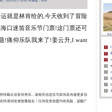
2023-03-17 03:41:59
阅读：1954
个好运就是林肯给的,今天收到了冒险
23海口迷笛音乐节门票!这门票还可
N
!痛仰乐队我来了!姜云升,I want
1
·
2
·
3
·
4
·
5
·
6
·
7
·
8
·
所转载企业宣传资讯，该相关信息仅为宣传及传递更多信
实性请浏览者慎重核实！任何投资加盟均有风险，提醒广