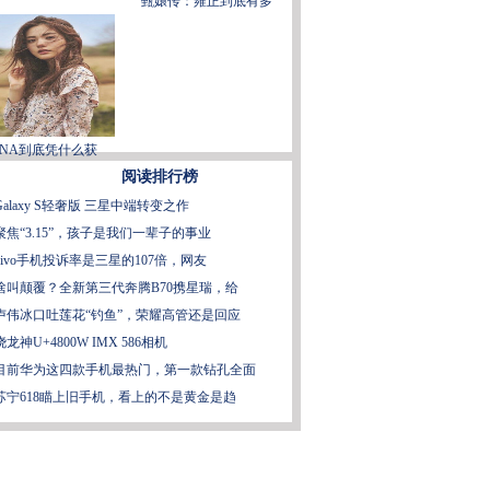
甄嬛传：雍正到底有多
ANA到底凭什么获
阅读排行榜
Galaxy S轻奢版 三星中端转变之作
聚焦“3.15”，孩子是我们一辈子的事业
vivo手机投诉率是三星的107倍，网友
啥叫颠覆？全新第三代奔腾B70携星瑞，给
卢伟冰口吐莲花“钓鱼”，荣耀高管还是回应
骁龙神U+4800W IMX 586相机
目前华为这四款手机最热门，第一款钻孔全面
苏宁618瞄上旧手机，看上的不是黄金是趋