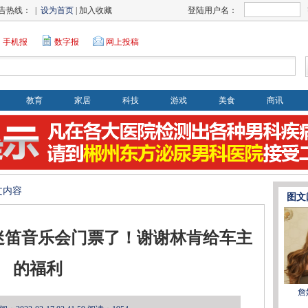
告热线： |
设为首页
| 加入收藏
登陆用户名：
手机报
数字报
网上投稿
教育
家居
科技
游戏
美食
商讯
文内容
图文
口迷笛音乐会门票了！谢谢林肯给车主
的福利
詹