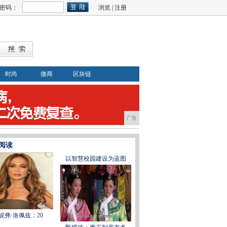
密码：
浏览
|
注册
时尚
微商
区块链
广告
阅读
以智慧校园建设为蓝图
妮弗·洛佩兹：20