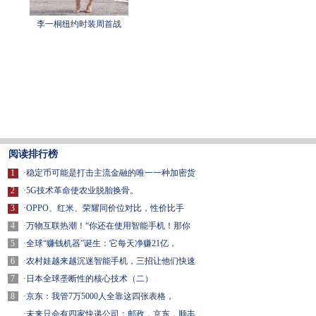
李一桐纽约时装周首战
阅读排行榜
1
·
稳定币可能是打击主流金融的唯一一种加密货
2
·
5G技术革命使农业脱胎换骨。
3
·
OPPO、红米、荣耀同价位对比，性价比手
4
·
万物互联热潮！“你还在使用智能手机！那你
5
·
全球“赚钱机器”诞生：它每天净赚21亿，
6
·
农村娃越来越沉迷智能手机，三招让他们快速
7
·
日本全球垄断性的核心技术（二）
8
·
京东：我管7万5000人全靠这四张表格，
·
未来只会有四家快递公司：邮政，京东，顺丰