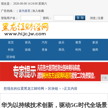
现在是：
2026-08-08 14:24:00 星期六
广告热线： |
设为首页
| 加入收藏
登陆用户名：
密码：
浏览
|
注册
首页
资讯
汽车
娱乐
教育
家居
科技
游戏
美食
商讯
时尚
微商
区块链
广告
您现在的位置
黑龙江财经网
>
区块链
> >正文内容
华为以持续技术创新，驱动5G时代全场景