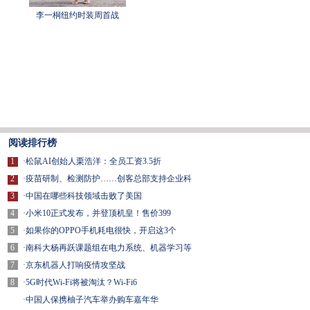
李一桐纽约时装周首战
阅读排行榜
1
·
松鼠AI创始人栗浩洋：全员工资3.5折
2
·
疫苗研制、检测防护……创客总部支持企业科
3
·
中国在哪些科技领域击败了美国
4
·
小米10正式发布，并登顶机皇！售价399
5
·
如果你的OPPO手机耗电很快，开启这3个
6
·
南科大杨再跃课题组在电力系统、机器学习等
7
·
京东机器人打响疫情攻坚战
8
·
5G时代Wi-Fi将被淘汰？Wi-Fi6
·
中国人保携柚子汽车举办购车嘉年华