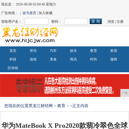
现在是：
2026-08-08 02:04:48 星期六
广告热线： |
设为首页
| 加入收藏
登陆用户名：
密码：
浏览
|
注册
首页
资讯
汽车
娱乐
教育
家居
科技
游戏
美食
商讯
时尚
微商
区块链
广告
您现在的位置
黑龙江财经网
>
教育
> >正文内容
华为MateBook X Pro2020款翡冷翠色全球