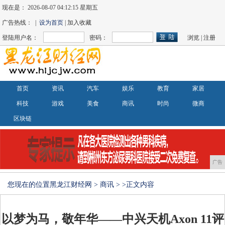
现在是：
2026-08-07 04:12:16 星期五
广告热线： |
设为首页
| 加入收藏
登陆用户名：
密码：
浏览
|
注册
首页
资讯
汽车
娱乐
教育
家居
科技
游戏
美食
商讯
时尚
微商
区块链
广告
您现在的位置
黑龙江财经网
>
商讯
> >正文内容
以梦为马，敬年华——中兴天机Axon 11评