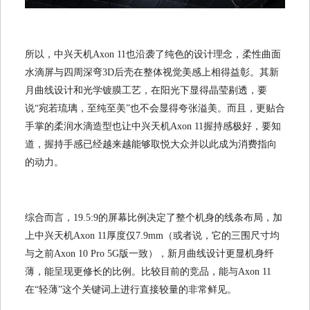
所以，中兴天机Axon 11也沿袭了纯色的设计理念，柔性曲面
水滴屏与四周深弯3D后壳在整体视觉美感上相得益彰。其新
月曲线设计和光学镀膜工艺，在阳光下显得晶莹剔透，要
说“宛若琉璃，至纯至美”也不会显得夸张溢美。而且，更贴合
手掌的柔润水滴造型也让中兴天机Axon 11握持感极好，要知
道，握持手感已经越来越能够取悦大众并以此成为消费指向
的动力。
综合而言，19.5:9的屏幕比例决定了整个机身的线条布局，加
上中兴天机Axon 11厚度仅7.9mm（或者说，它的三围尺寸均
与之前Axon 10 Pro 5G版一致），新月曲线设计更显机身纤
薄，能呈现更修长的比例。比较目前的竞品，能与Axon 11
在“轻薄”这个关键词上进行直接较量的非常鲜见。