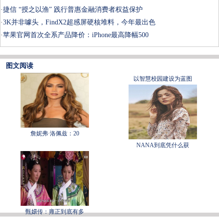
·
捷信 “授之以渔” 践行普惠金融消费者权益保护
·
3K并非噱头，FindX2超感屏硬核堆料，今年最出色
·
苹果官网首次全系产品降价：iPhone最高降幅500
图文阅读
以智慧校园建设为蓝图
詹妮弗·洛佩兹：20
NANA到底凭什么获
甄嬛传：雍正到底有多