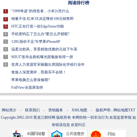
阅读排行榜
1
·
“1999奇迹”的缔造者，小米2s凭什么
2
·
销量不佳:红米3X决定降价100元销售即
3
·
HTC正在打造一款EdgeSense功能
4
·
手机密码忘了怎么办?要怎么开锁呢?
5
·
128G报价不足7K苹果iPhone6P
6
·
温柔治愈风，享受精致优雅的元祖下午茶
7
·
MIUI7发布会新机曝光跟魅族有得一拼
8
·
首席人力资源官宋丽颖出席国际化学校行业年
·
食族人深度测评，照着买不会错！
·
苹果电脑怎么查保修期?
·
FullView全面屏加持
网站简介
-
联系我们
-
营销服务
-
XML地图
-
版权声明
-
网站地图
TXT
Copyright.2002-2019
黑龙江财经网
版权所有 本网拒绝一切非法行为 欢迎监督举报 如
有错误信息 欢迎纠正