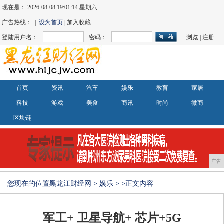
现在是：
2026-08-08 19:01:14 星期六
广告热线： |
设为首页
| 加入收藏
登陆用户名：
密码：
浏览
|
注册
首页
资讯
汽车
娱乐
教育
家居
科技
游戏
美食
商讯
时尚
微商
区块链
广告
您现在的位置
黑龙江财经网
>
娱乐
> >正文内容
军工+ 卫星导航+ 芯片+5G