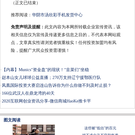
（正文已结束）
推荐阅读：
华阴市汤欣彩手机发货中心
免责声明及提醒：
此文内容为本网所转载企业宣传资讯，该
相关信息仅为宣传及传递更多信息之目的，不代表本网站观
点，文章真实性请浏览者慎重核实！任何投资加盟均有风
险，提醒广大民众投资需谨慎！
·
【内幕】Munics“资金盘”的现状！“韭菜们”坐稳
·
赵本山女儿球球公益直播；270万支持辽宁援鄂医疗队
·
凤凰国际投资大赛启连山告诉你为什么你做不到及时止损？
·
166位武汉人在鼎龙湾的40天
·
2020互联网创业资讯分享-微信商城HaoKe推卡平
图文阅读
这些被“低估”的百元