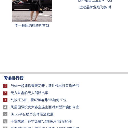
找不准自己五官和气质
运动品牌业绩飞扬 时
李一桐纽约时装周首战
阅读排行榜
1
·
与你一起拥抱春暖花开，新世代出行首选哈弗
2
·
无方向盘的无人驾驶汽车
3
·
乱战“江湖”，看6万6哈弗M6如何“C位
4
·
凤凰国际投资大赛启连山面对新型诈骗如何应
5
·
Binice平台助力实体经济发展
6
·
干货来袭！苏宁金融“24期免息”背后的那