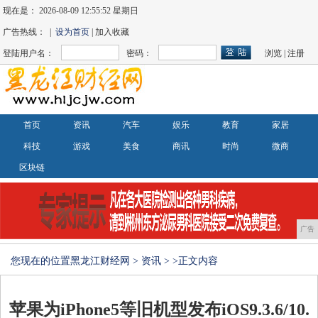
现在是：
2026-08-09 12:55:52 星期日
广告热线： |
设为首页
| 加入收藏
登陆用户名：
密码：
浏览
|
注册
首页
资讯
汽车
娱乐
教育
家居
科技
游戏
美食
商讯
时尚
微商
区块链
广告
您现在的位置
黑龙江财经网
>
资讯
> >正文内容
苹果为iPhone5等旧机型发布iOS9.3.6/10.