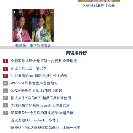
NANA到底凭什么获
甄嬛传：雍正到底有多
阅读排行榜
1
·
全新家族式设计/配置进一步提升 全新瑞虎
2
·
新上市的二合一笔记本
3
·
小兴看看Memo1080:最具性价比的智
4
·
iPhoneSE即将发售,5s售价如何
5
·
50X潜望长焦,MIUI12加持小米10
6
·
国人太牛X教你iOS9越狱工具如何使用
7
·
充满想象力的魅族flyme迭代,你最喜欢
8
·
诺基亚X6一个月后的真实感受:物超所值
·
首试奥迪Q3 Sportback：小号Q
·
家里这4个地方做成错层高低台，比同一水平