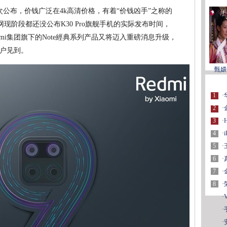
次公布，价钱广泛在4k高清价格，有着“价钱凶手”之称的
网现阶段都还没公布K30 Pro旗舰手机的实际发布时间，
Redmi集团旗下的Note經典系列产品又将迈入重磅消息升级，
户见到。
甄嬛
1
·
2
·
3
·
4
·
5
·
6
·
7
·
8
·
·
·
·