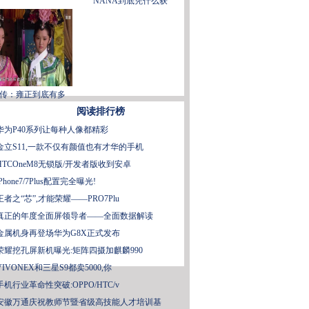
NANA到底凭什么获
传：雍正到底有多
阅读排行榜
华为P40系列让每种人像都精彩
金立S11,一款不仅有颜值也有才华的手机
HTCOneM8无锁版/开发者版收到安卓
iPhone7/7Plus配置完全曝光!
王者之“芯”,才能荣耀——PRO7Plu
真正的年度全面屏领导者——全面数据解读
金属机身再登场华为G8X正式发布
荣耀挖孔屏新机曝光:矩阵四摄加麒麟990
VIVONEX和三星S9都卖5000,你
手机行业革命性突破:OPPO/HTC/v
安徽万通庆祝教师节暨省级高技能人才培训基