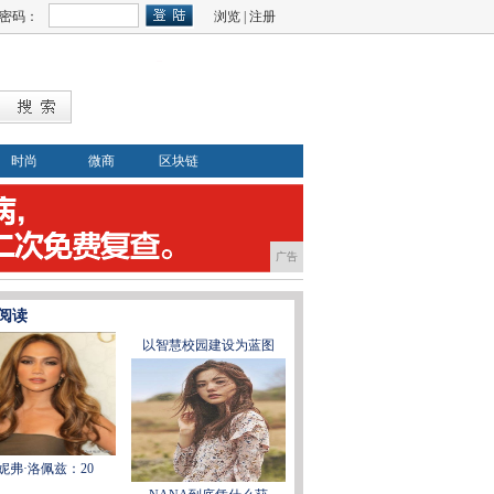
密码：
浏览
|
注册
时尚
微商
区块链
广告
阅读
以智慧校园建设为蓝图
妮弗·洛佩兹：20