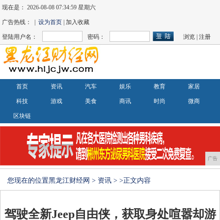
现在是：
2026-08-08 07:35:00 星期六
广告热线： |
设为首页
| 加入收藏
登陆用户名：
密码：
浏览
|
注册
首页
资讯
汽车
娱乐
教育
家居
科技
游戏
美食
商讯
时尚
微商
区块链
广告
您现在的位置
黑龙江财经网
>
资讯
> >正文内容
驾驶全新Jeep自由侠，获取身处喧嚣却游