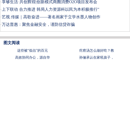
·
享够生活·共创辉煌|创新模式商圈消费O2O项目发布会
·
上下联动 合力推进 韩局人力资源科以民为本积极推行“
·
艺视.传媒｜高歌奋进——著名画家于立学水墨人物创作
·
万达普惠：聚焦金融安全，谨防信贷诈骗
图文阅读
这些被“低估”的百元
疙瘩汤怎么做好吃？教
高效协同办公，源自华
孙俪承认在家吼孩子，