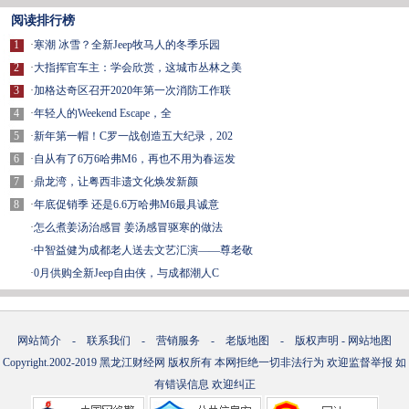
阅读排行榜
1
·
寒潮 冰雪？全新Jeep牧马人的冬季乐园
2
·
大指挥官车主：学会欣赏，这城市丛林之美
3
·
加格达奇区召开2020年第一次消防工作联
4
·
年轻人的Weekend Escape，全
5
·
新年第一帽！C罗一战创造五大纪录，202
6
·
自从有了6万6哈弗M6，再也不用为春运发
7
·
鼎龙湾，让粤西非遗文化焕发新颜
8
·
年底促销季 还是6.6万哈弗M6最具诚意
·
怎么煮姜汤治感冒 姜汤感冒驱寒的做法
·
中智益健为成都老人送去文艺汇演——尊老敬
·
0月供购全新Jeep自由侠，与成都潮人C
网站简介
-
联系我们
-
营销服务
-
老版地图
-
版权声明
-
网站地图
Copyright.2002-2019
黑龙江财经网
版权所有 本网拒绝一切非法行为 欢迎监督举报 如
有错误信息 欢迎纠正