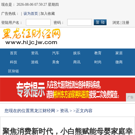
现在是：
2026-08-06 07:59:27 星期四
广告热线： |
设为首页
| 加入收藏
登陆用户名：
密码：
浏览
|
注册
首页
资讯
汽车
娱乐
教育
家居
科技
游戏
美食
商讯
时尚
微商
区块链
广告
您现在的位置
黑龙江财经网
>
资讯
> >正文内容
聚焦消费新时代，小白熊赋能母婴家庭幸