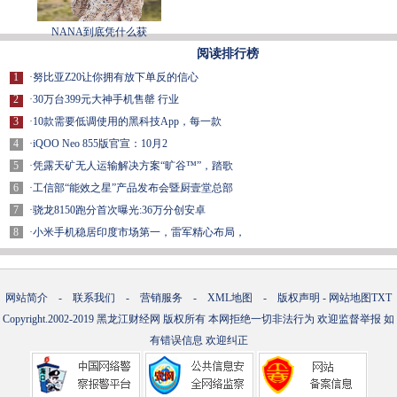
NANA到底凭什么获
阅读排行榜
1
·
努比亚Z20让你拥有放下单反的信心
2
·
30万台399元大神手机售罄 行业
3
·
10款需要低调使用的黑科技App，每一款
4
·
iQOO Neo 855版官宣：10月2
5
·
凭露天矿无人运输解决方案“旷谷™”，踏歌
6
·
工信部“能效之星”产品发布会暨厨壹堂总部
7
·
骁龙8150跑分首次曝光:36万分创安卓
8
·
小米手机稳居印度市场第一，雷军精心布局，
网站简介
-
联系我们
-
营销服务
-
XML地图
-
版权声明
-
网站地图
TXT
Copyright.2002-2019
黑龙江财经网
版权所有 本网拒绝一切非法行为 欢迎监督举报 如
有错误信息 欢迎纠正