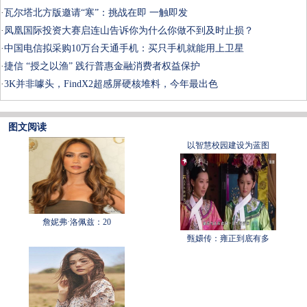
·
瓦尔塔北方版邀请“寒”：挑战在即 一触即发
·
凤凰国际投资大赛启连山告诉你为什么你做不到及时止损？
·
中国电信拟采购10万台天通手机：买只手机就能用上卫星
·
捷信 “授之以渔” 践行普惠金融消费者权益保护
·
3K并非噱头，FindX2超感屏硬核堆料，今年最出色
图文阅读
以智慧校园建设为蓝图
詹妮弗·洛佩兹：20
甄嬛传：雍正到底有多