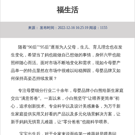
福生活
来源：
发布时间：2022-12-16 16:25:19
阅读：1155
随着
“90后”“95后”逐渐为人父母，生儿、育儿理念也在发
生变化，
希望当了妈也能做自己想做的事情，身怀六甲也能
照样随心而活。面对市场不断地变化和需求，现如今母婴产
品单一的特点显然在市场中很难以站稳脚跟，母婴品牌又如
何保持高姿态持续发展？
专注母婴细分行业二十余年，母婴品牌小白熊给新生家庭
交出
“满意答卷”
。一直以来，小白熊
坚守
“让喂养更简单”初
心，追求创新技术、专业科学以及设计美感兼备，为万千新
生家庭提供实用又好看
的
产品以及多元化场景解决方案，让
新手妈妈无惧育儿难题，让
“零分爸爸”也能科学喂养。
宝宝出生后，对于全家来说面临第一难题就是喂养问