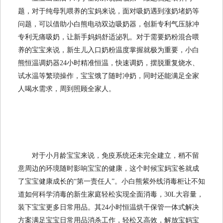
题，对于纯母乳喂养的宝妈来说，面对吸奶遇到涨奶堵奶等
问题，可以借助小白熊电动双边吸奶器，创新专利气压脉冲
专利无痛吸奶
，让新手妈妈舒适泌乳。对于需要奶粉混合喂
养的宝宝来说，新生儿入口奶粉温度掌握就极为重要，小白
熊恒温调奶器
24小时精准恒温，快速调奶，摆脱重复烧水、
试水温等繁琐操作，宝宝饿了随时冲奶，同时还能满足全家
人喝水需求，周到照顾全家人。
对于小月龄宝宝来说，免疫系统还未完全建立，稍不留
意周边的环境随时影响宝宝的健康，这个时候宝妈宝爸就成
了宝宝健康成长的
“第一责任人”。小白熊紫外线消毒柜让不知
道如何科学消毒
的新生家庭轻松实现全面
消毒，
30L大容量，
装下宝宝更多
日常用品。其
24小时恒温烘干保管一体式解决
方案满足宝宝日常用品消杀工作，轻松又高效，解放宝妈宝