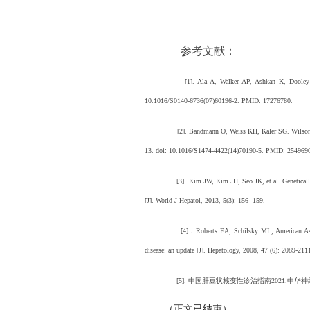
参考文献：
[1]. Ala A, Walker AP, Ashkan K, Dooley JS, 
10.1016/S0140-6736(07)60196-2. PMID: 17276780.
[2]. Bandmann O, Weiss KH, Kaler SG. Wilson's
13. doi: 10.1016/S1474-4422(14)70190-5. PMID: 2549
[3]. Kim JW, Kim JH, Seo JK, et al. Geneticall
[J]. World J Hepatol, 2013, 5(3): 156- 159.
[4]．Roberts EA, Schilsky ML, American Ass
disease: an update [J]. Hepatology, 2008, 47 (6): 2089-211
[5]. 中国肝豆状核变性诊治指南2021.中华
（正文已结束）