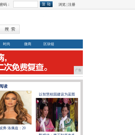
密码：
浏览
|
注册
时尚
微商
区块链
广告
阅读
以智慧校园建设为蓝图
妮弗·洛佩兹：20