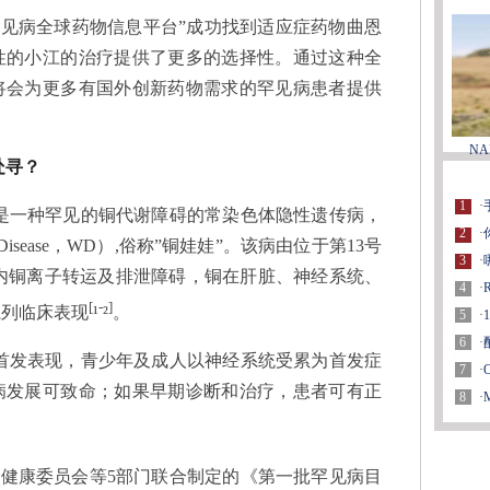
见病全球药物信息平台”成功找到适应症药物曲恩
性的小江的治疗提供了更多的选择性。通过这种全
将会为更多有国外创新药物需求的罕见病患者提供
N
处寻？
1
·
一种罕见的铜代谢障碍的常染色体隐性遗传病，
2
·
 Disease，WD）,俗称”铜娃娃”。该病由位于第13号
3
·
致体内铜离子转运及排泄障碍，铜在肝脏、神经系统、
4
·
[
-
]
系列临床表现
¹
²
。
5
·
6
·
发表现，青少年及成人以神经系统受累为首发症
7
·
病发展可致命；如果早期诊断和治疗，患者可有正
8
·
生健康委员会等5部门联合制定的《第一批罕见病目