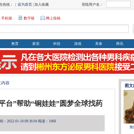
告热线： |
设为首页
| 加入收藏
登陆用户名：
手机报
数字报
网上投稿
教育
家居
科技
游戏
美食
商讯
文内容
图文
平台”帮助“铜娃娃”圆梦全球找药
2022-01-10 09:36:04
阅读：1068
詹