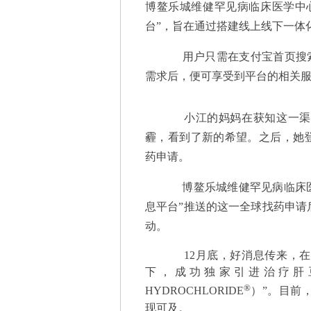
博鳌乐城维健罕见病临床医学中
台”，旨在通过搭建线上线下一体
用户只需在支付宝首页搜索“
需求后，便可享受到平台的相关
小江的妈妈在获知这一渠道
霾，看到了新的希望。之后，她登
药申请。
博鳌乐城维健罕见病临床医学
息平台”推送的这一全球找药申请
动。
12月底，好消息传来，在
下，成功独家引进治疗肝豆状
®
HYDROCHLORIDE
）”。目前
现可及。