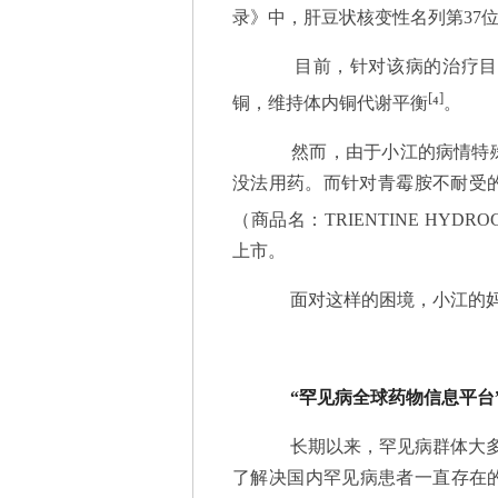
录》中，肝豆状核变性名列第37
目前，针对该病的治疗目的
[
]
铜，维持体内铜代谢平衡
⁴
。
然而，由于小江的病情特殊
没法用药。而针对青霉胺不耐受
（商品名：TRIENTINE HYDROC
上市。
面对这样的困境，小江的妈
“罕见病全球药物信息平台
长期以来，罕见病群体大多面
了解决国内罕见病患者一直存在的