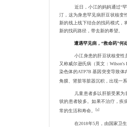
近日，小江的妈妈通过“罕
汀，这为身患罕见病肝豆状核变
新的线上线下结合的找药模式，
新的找药路径，带去新的希望。
遭遇罕见病，“救命药”何
小江身患的肝豆状核变性是
又称威尔逊氏病（英文：Wilson's
染色体的ATP7B 基因突变导
角膜、肾脏等脏器沉积，出现一
儿童患者多以肝脏受累为首
状的患者较多。如果不治疗，疾
[
]
常的生活和寿命。
³
在2018年5月，由国家卫