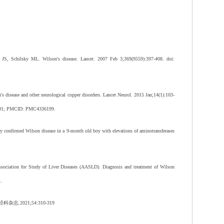
Schilsky ML. Wilson's disease. Lancet. 2007 Feb 3;369(9559):397-408. doi:
 disease and other neurological copper disorders. Lancet Neurol. 2015 Jan;14(1):103-
6901; PMCID: PMC4336199.
y confirmed Wilson disease in a 9-month old boy with elevations of aminotransferases
ociation for Study of Liver Diseases (AASLD). Diagnosis and treatment of Wilson
1.
神经科杂志
.2021;54:310-319