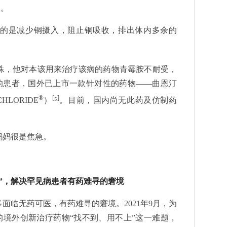
位。
是减少铜摄入，阻止铜吸收，排出体内多余的
，他对本该用来治疗该病的药物青霉胺不耐受，
的患者，国外已上市一款针对性的药物——曲恩汀
®
[
]
HLORIDE
）
⁵
。目前，国内尚无此药及仿制药
妈很是焦急。
”，解决罕见病患者有药难寻的窘境
临无药可医，有药难寻的窘境。2021年9月，为
境外创新治疗药物“找不到、用不上”这一难题，