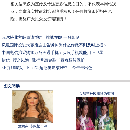
相关信息仅为宣传及传递更多信息之目的，不代表本网站观
点，文章真实性请浏览者慎重核实！任何投资加盟均有风
险，提醒广大民众投资需谨慎！
·
瓦尔塔北方版邀请“寒”：挑战在即 一触即发
·
凤凰国际投资大赛启连山告诉你为什么你做不到及时止损？
·
中国电信拟采购10万台天通手机：买只手机就能用上卫星
·
捷信 “授之以渔” 践行普惠金融消费者权益保护
·
3K并非噱头，FindX2超感屏硬核堆料，今年最出色
图文阅读
以智慧校园建设为蓝图
詹妮弗·洛佩兹：20