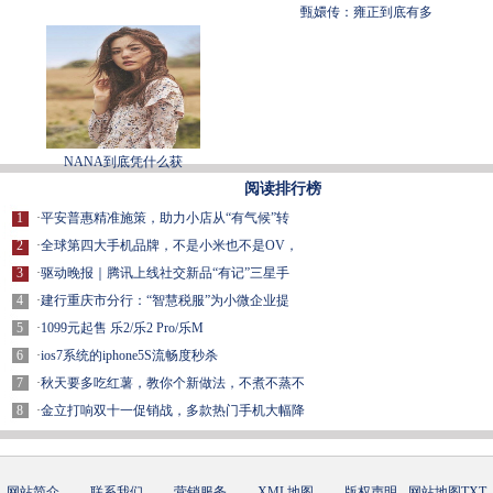
甄嬛传：雍正到底有多
NANA到底凭什么获
阅读排行榜
1
·
平安普惠精准施策，助力小店从“有气候”转
2
·
全球第四大手机品牌，不是小米也不是OV，
3
·
驱动晚报｜腾讯上线社交新品“有记”三星手
4
·
建行重庆市分行：“智慧税服”为小微企业提
5
·
1099元起售 乐2/乐2 Pro/乐M
6
·
ios7系统的iphone5S流畅度秒杀
7
·
秋天要多吃红薯，教你个新做法，不煮不蒸不
8
·
金立打响双十一促销战，多款热门手机大幅降
网站简介
-
联系我们
-
营销服务
-
XML地图
-
版权声明
-
网站地图
TXT