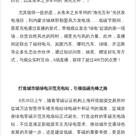
白云，以及鱼米之乡常州的“渔光互补”。）
尤其值得一提的是，从鱼米之乡常州的“渔光互补”光伏发
电项目，到内蒙古锡林郭勒盟风力发电场……低碳节期间，
星星充电通过直播的形式，带领观众直击“绿电”起源的第一现
场，欣赏自然风光的同时，感受光与风的力量。此外，直播
间还联合了福特电马、岚图汽车、哪吒汽车、绿喵、开迈斯
等众多生态合作伙伴，通过知识问答、抽奖、赠送好礼等方
式，与观众实时互动，6场直播，获得了超过400万的点赞！
打造城市级绿电示范充电站，引领低碳先锋之路
8月28日上午，随着零碳认证机构上海环境能源交易所对
盐城万达智慧停车楼充电站绿电碳中和证书的颁发，盐城首
座绿电零碳示范充电场站正式诞生。打造这样的零碳充电场
站，不仅是满足新能源车主充绿电需求、推动城市交通绿色
发展的关键一步，还是建设低碳、零碳的重要举措，更是助