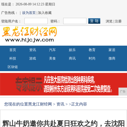
现在是：
2026-08-09 14:12:23 星期日
广告热线： |
设为首页
| 加入收藏
登陆用户名：
密码：
浏览
|
注册
首页
资讯
汽车
娱乐
教育
家居
科技
游戏
美食
商讯
时尚
微商
区块链
广告
您现在的位置
黑龙江财经网
>
资讯
> >正文内容
辉山牛奶邀你共赴夏日狂欢之约，去沈阳