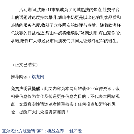
活动期间,沈阳k11市集成为了同城热搜的焦点,社交平台
上的话题讨论度持续攀升,辉山牛奶更是以出色的乳饮品质和
热情的服务态度,收获了众多网友的好评与点赞。随着欧洲杯
总决赛的日益临近,辉山牛奶将继续以“冰爽沈阳,辉山宠你”的
承诺,陪伴广大球迷及市民朋友们共同见证最终冠军的诞生。
（正文已结束）
推荐阅读：
旗龙网
免责声明及提醒：
此文内容为本网所转载企业宣传资讯，该
相关信息仅为宣传及传递更多信息之目的，不代表本网站观
点，文章真实性请浏览者慎重核实！任何投资加盟均有风
险，提醒广大民众投资需谨慎！
·
瓦尔塔北方版邀请“寒”：挑战在即 一触即发