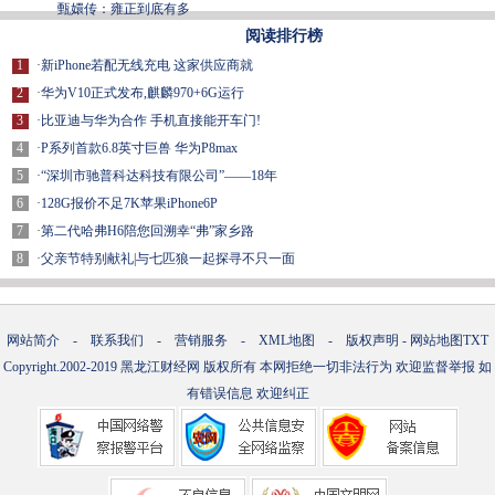
甄嬛传：雍正到底有多
阅读排行榜
1
·
新iPhone若配无线充电 这家供应商就
2
·
华为V10正式发布,麒麟970+6G运行
3
·
比亚迪与华为合作 手机直接能开车门!
4
·
P系列首款6.8英寸巨兽 华为P8max
5
·
“深圳市驰普科达科技有限公司”——18年
6
·
128G报价不足7K苹果iPhone6P
7
·
第二代哈弗H6陪您回溯幸“弗”家乡路
8
·
父亲节特别献礼|与七匹狼一起探寻不只一面
网站简介
-
联系我们
-
营销服务
-
XML地图
-
版权声明
-
网站地图
TXT
Copyright.2002-2019
黑龙江财经网
版权所有 本网拒绝一切非法行为 欢迎监督举报 如
有错误信息 欢迎纠正