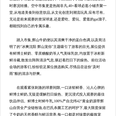
时赛况转播。空中市集更是热闹非凡,40+看球必逛小铺齐聚一
堂,从地道美食到创意饮品,从文化创意到潮流玩具,应有尽有。
无论是前来观赛的资深球迷,还是爱吃、爱玩、爱逛的gai溜子,
都能找到自己的专属乐趣。
踏入市集,辉山牛奶便以其清爽干净的蓝白色调,以及简洁
明了的“冰爽沈阳 辉山宠你”主题吸引了游客的目光,展位提供
有鲜博士鲜奶、零蔗糖酸奶等人气美味乳饮,均放置于冰柜新
鲜冷藏,散发出阵阵清凉气息,驱赶着烈日下的燥热。前往活动
会场的游客们,纷纷驻足展位挑选购买,尽情品尝这份“及时
雨”般的清凉与舒爽。
在观看紧张刺激的球赛间隙,一口浓郁鲜香、沁人心脾的
鲜博士鲜奶,无疑是缓解烈日燥热、更沉浸式投入观赛的最佳
饮品伴侣。鲜博士时鲜牛乳,100%产自北纬42°黄金奶源带辉
山自营全产业链牧场,在巴氏杀菌工艺的呵护下,最大限度保留
了牛奶的天然香醇与鲜活营养,每一口都是对味蕾的极致宠