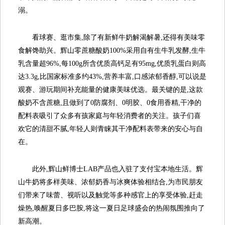
溺。
看球赛、逛市集,除了有新鲜牛奶解渴解暑,还得有美味零
食解馋助兴。辉山零蔗糖酸奶100%采用自有生牛乳发酵,生牛
乳含量超96%,每100g所含优质高钙足有95mg,优质乳蛋白则高
达3.3g,比国家标准多约43%,营养丰富,口感浓郁香醇,可以说是
观赛、游玩期间补充能量的健康美味优选。最关键的是,这款
酸奶不含蔗糖,且做到了0防腐剂、0明胶、0食用香精,干净的
配料表吸引了众多有孩家庭与年轻消费者的关注。孩子们喜
欢它的清甜不腻,年轻人则青睐其干净配料表带来的安心与自
在。
此外,辉山鲜博士LAB产品也入驻了支付宝本地生活。辉
山牛奶将多样美味、浓郁奶香与冰爽体验相结合,为市民朋友
们带来了味蕾、视听以及触觉等多种感官上的享受体验,赶走
燥热,唤醒夏日多巴胺,将这一夏日足球盛会的热闹氛围推向了
新高潮。