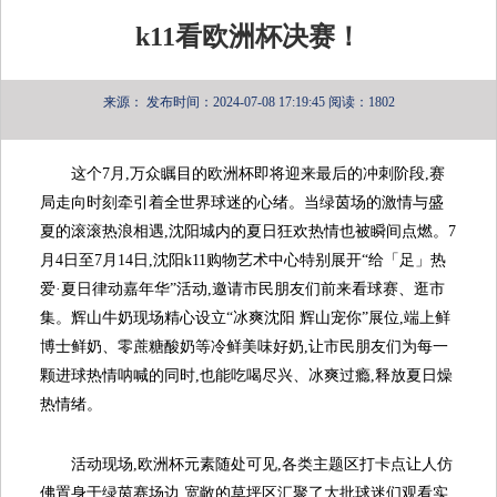
k11看欧洲杯决赛！
来源：
发布时间：2024-07-08 17:19:45
阅读：1802
这个7月,万众瞩目的欧洲杯即将迎来最后的冲刺阶段,赛
局走向时刻牵引着全世界球迷的心绪。当绿茵场的激情与盛
夏的滚滚热浪相遇,沈阳城内的夏日狂欢热情也被瞬间点燃。7
月4日至7月14日,沈阳k11购物艺术中心特别展开“给「足」热
爱·夏日律动嘉年华”活动,邀请市民朋友们前来看球赛、逛市
集。辉山牛奶现场精心设立“冰爽沈阳 辉山宠你”展位,端上鲜
博士鲜奶、零蔗糖酸奶等冷鲜美味好奶,让市民朋友们为每一
颗进球热情呐喊的同时,也能吃喝尽兴、冰爽过瘾,释放夏日燥
热情绪。
活动现场,欧洲杯元素随处可见,各类主题区打卡点让人仿
佛置身于绿茵赛场边,宽敞的草坪区汇聚了大批球迷们观看实