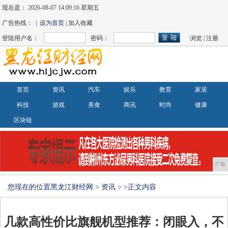
现在是：
2026-08-07 14:09:17 星期五
广告热线： |
设为首页
| 加入收藏
登陆用户名：
密码：
浏览
|
注册
首页
资讯
汽车
娱乐
教育
家居
科技
游戏
美食
商讯
时尚
健康
区块链
广告
您现在的位置
黑龙江财经网
>
资讯
> >正文内容
几款高性价比旗舰机型推荐：闭眼入，不