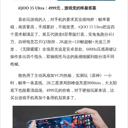
iQOO 15 Ultra：4999元，游戏党的终极答案
喜欢玩游戏的人，对手机的要求其实很纯粹：帧率要
稳，画质要高，手感要好，不能发烫。iQOO 15 Ultra把这四
个需求都满足了。第五代骁龙8至尊版打底，安兔兔跑分451
万。自研电竞芯片Q3加持，2K超分+120帧超帧+光追三并
发，《无限暖暖》全场景光追是安卓首款。600Hz压感肩键让
操作多出四个指头，双轴线性马达的振感细腻到能分清不同
枪械。
散热用了主动风扇加VC均热板，实测玩《原神》一小
时，帧率一条直线。2K三星屏局部峰值亮度8000nits，大太阳
底下也能看清战场。4999元的价格，对于硬核玩家来说，比
买台游戏手机再加个备用机划算多了。