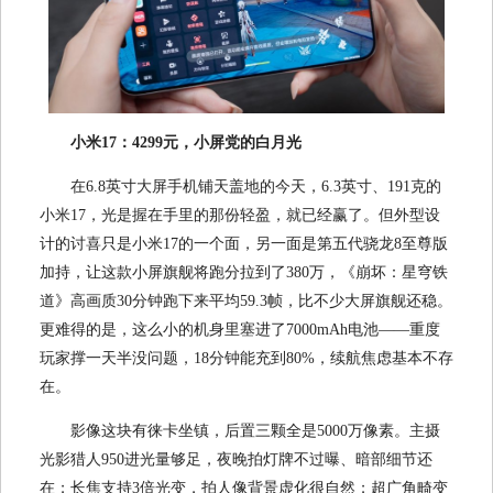
小米17：4299元，小屏党的白月光
在6.8英寸大屏手机铺天盖地的今天，6.3英寸、191克的
小米17，光是握在手里的那份轻盈，就已经赢了。但外型设
计的讨喜只是小米17的一个面，另一面是第五代骁龙8至尊版
加持，让这款小屏旗舰将跑分拉到了380万，《崩坏：星穹铁
道》高画质30分钟跑下来平均59.3帧，比不少大屏旗舰还稳。
更难得的是，这么小的机身里塞进了7000mAh电池——重度
玩家撑一天半没问题，18分钟能充到80%，续航焦虑基本不存
在。
影像这块有徕卡坐镇，后置三颗全是5000万像素。主摄
光影猎人950进光量够足，夜晚拍灯牌不过曝、暗部细节还
在；长焦支持3倍光变，拍人像背景虚化很自然；超广角畸变