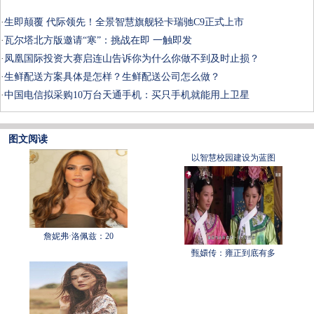
·
生即颠覆 代际领先！全景智慧旗舰轻卡瑞驰C9正式上市
·
瓦尔塔北方版邀请“寒”：挑战在即 一触即发
·
凤凰国际投资大赛启连山告诉你为什么你做不到及时止损？
·
生鲜配送方案具体是怎样？生鲜配送公司怎么做？
·
中国电信拟采购10万台天通手机：买只手机就能用上卫星
图文阅读
以智慧校园建设为蓝图
詹妮弗·洛佩兹：20
甄嬛传：雍正到底有多