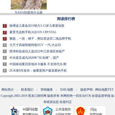
NANA到底凭什么获
阅读排行榜
1
·
脉搏波儿童血压计助力3-11岁儿童新冠疫
2
·
夏普无边框手机AQUOS CRYSTAL
3
·
魅族，一加，锤子，努比亚这些二线品牌手机
4
·
大尺寸高端智能纯电SUV 一汽-大众ID
5
·
荣泽科技成功入选2022年江苏省区块链产
6
·
中兴直言成为2020年“5G先锋”，国产
7
·
中国移动重启异地补卡服务 不支持代办 附
8
·
ZUK将9月发布：做重度用户最喜爱的手机
网站简介
-
联系我们
-
营销服务
-
XML地图
-
版权声明
-
网站地图
TXT
Copyright.2002-2019
黑龙江财经网
版权所有 本网拒绝一切非法行为 欢迎监督举报 如
有错误信息 欢迎纠正