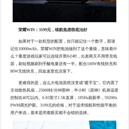
荣耀WIN：3199元，续航焦虑彻底治好
如果对于一款机型的配置，你只能记住一个数字，那请
记住10000mAh。荣耀WIN把电池做到了这个量级，意味着什
么？重度游戏玩家可以连续开黑8小时，出差两天不用带充电
器，刷短视频刷到手酸电量还有一半。配合100W有线快充和
80W无线快充，回血速度也没落下。
更难得的是，这么大电池居然没变成“暖手宝”。它内置了
主动散热风扇，25000转/分钟那种，半小时《原神》机身温度
控制在40℃以内。6.83英寸1.5K直屏，185Hz刷新率，5920Hz
PWM调光护眼。3199元的价格，对于追求续航和性能平衡的
用户来说，基本是闭着眼买都不会错的选择。