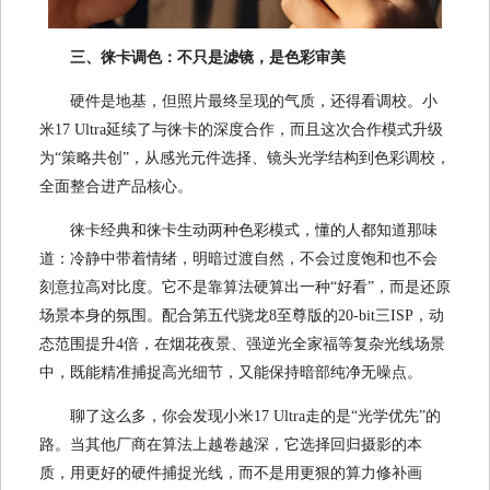
三、徕卡调色：不只是滤镜，是色彩审美
硬件是地基，但照片最终呈现的气质，还得看调校。小
米17 Ultra延续了与徕卡的深度合作，而且这次合作模式升级
为“策略共创”，从感光元件选择、镜头光学结构到色彩调校，
全面整合进产品核心。
徕卡经典和徕卡生动两种色彩模式，懂的人都知道那味
道：冷静中带着情绪，明暗过渡自然，不会过度饱和也不会
刻意拉高对比度。它不是靠算法硬算出一种“好看”，而是还原
场景本身的氛围。配合第五代骁龙8至尊版的20-bit三ISP，动
态范围提升4倍，在烟花夜景、强逆光全家福等复杂光线场景
中，既能精准捕捉高光细节，又能保持暗部纯净无噪点。
聊了这么多，你会发现小米17 Ultra走的是“光学优先”的
路。当其他厂商在算法上越卷越深，它选择回归摄影的本
质，用更好的硬件捕捉光线，而不是用更狠的算力修补画