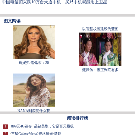
·
中国电信拟采购10万台天通手机：买只手机就能用上卫星
图文阅读
以智慧校园建设为蓝图
詹妮弗·洛佩兹：20
甄嬛传：雍正到底有多
NANA到底凭什么获
阅读排行榜
1
·
899元4G运存+晶钻美型，它是百元最吸
2
·
三星GalaxyMega2规格曝光:搭载