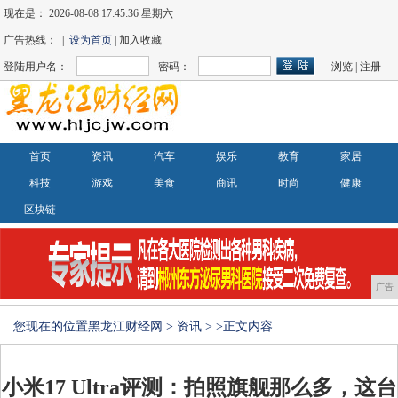
现在是：
2026-08-08 17:45:36 星期六
广告热线： |
设为首页
| 加入收藏
登陆用户名：
密码：
浏览
|
注册
首页
资讯
汽车
娱乐
教育
家居
科技
游戏
美食
商讯
时尚
健康
区块链
广告
您现在的位置
黑龙江财经网
>
资讯
> >正文内容
小米17 Ultra评测：拍照旗舰那么多，这台