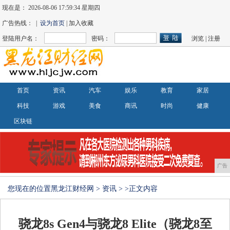
现在是：
2026-08-06 17:59:34 星期四
广告热线： |
设为首页
| 加入收藏
登陆用户名：
密码：
浏览
|
注册
首页
资讯
汽车
娱乐
教育
家居
科技
游戏
美食
商讯
时尚
健康
区块链
广告
您现在的位置
黑龙江财经网
>
资讯
> >正文内容
骁龙8s Gen4与骁龙8 Elite（骁龙8至