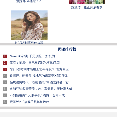
詹妮弗·洛佩兹：20
甄嬛传：雍正到底有多
NANA到底凭什么获
阅读排行榜
1
·
Nokia X5评测 千元顶配 二奶机的
2
·
库克：苹果中国已重启80%实体门店!
3
·
“我什么时候才能用上北斗导航？”官方回应
4
·
软情怀、硬素质,接地气的诺基亚X5深度体
5
·
品质消费时代，酒票“圈粉”白酒爱好者，它
6
·
永和豆浆多重营养，数九寒天助力守护家人健
7
·
不知情被办“0元购手机” 消协：合同不成
8
·
宏碁Win10旗舰手机Jade Prim