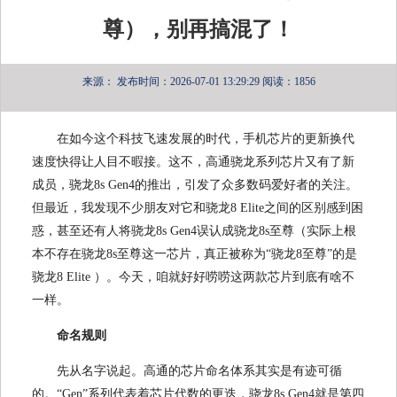
尊），别再搞混了！
来源：
发布时间：2026-07-01 13:29:29
阅读：1856
在如今这个科技飞速发展的时代，手机芯片的更新换代
速度快得让人目不暇接。这不，高通骁龙系列芯片又有了新
成员，骁龙8s Gen4的推出，引发了众多数码爱好者的关注。
但最近，我发现不少朋友对它和骁龙8 Elite之间的区别感到困
惑，甚至还有人将骁龙8s Gen4误认成骁龙8s至尊（实际上根
本不存在骁龙8s至尊这一芯片，真正被称为“骁龙8至尊”的是
骁龙8 Elite ）。今天，咱就好好唠唠这两款芯片到底有啥不
一样。
命名规则
先从名字说起。高通的芯片命名体系其实是有迹可循
的。“Gen”系列代表着芯片代数的更迭，骁龙8s Gen4就是第四