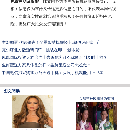
免责声明及提醒：
此文内容为本网所转载企业宣传资讯，该
相关信息仅为宣传及传递更多信息之目的，不代表本网站观
点，文章真实性请浏览者慎重核实！任何投资加盟均有风
险，提醒广大民众投资需谨慎！
·
生即颠覆 代际领先！全景智慧旗舰轻卡瑞驰C9正式上市
·
瓦尔塔北方版邀请“寒”：挑战在即 一触即发
·
凤凰国际投资大赛启连山告诉你为什么你做不到及时止损？
·
生鲜配送方案具体是怎样？生鲜配送公司怎么做？
·
中国电信拟采购10万台天通手机：买只手机就能用上卫星
图文阅读
以智慧校园建设为蓝图