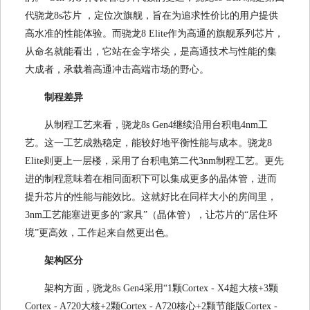
代骁龙8s芯片 ，定位次旗舰，旨在为追求性价比的用户提供
高水准的性能体验。而骁龙8 Elite作为高通的旗舰系列芯片，
从命名就能看出，它站在金字塔尖，是高通技术与性能的集
大成者，承载着高通冲击高端市场的野心。
制程差异
从制程工艺来看，骁龙8s Gen4继续沿用台积电4nm工
艺。这一工艺成熟稳定，能较好地平衡性能与成本。骁龙8
Elite则更上一层楼，采用了台积电第二代3nm制程工艺。更先
进的制程意味着在相同面积下可以集成更多的晶体管，进而
提升芯片的性能与能效比。这就好比在同样大小的房间里，
3nm工艺能塞进更多的“家具”（晶体管），让芯片的“居住环
境”更高效，工作起来自然更出色。
架构区分
架构方面，骁龙8s Gen4采用“1颗Cortex - X4超大核+3颗
Cortex - A720大核+2颗Cortex - A720核心+2颗节能版Cortex -