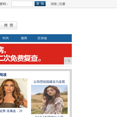
密码：
浏览
|
注册
时尚
微商
区块链
广告
阅读
以智慧校园建设为蓝图
妮弗·洛佩兹：20