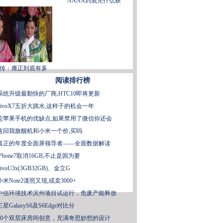
NANA到底凭什么获
传：雍正到底有多
阅读排行榜
系统升级最勤快的厂商,HTC10即将更新
vivoX7五折大跳水,这样子的机会一年
论苹果手机的优缺点,如果禁用了微信你还会
这回我旗舰机和小米一个价,买吗
真正的年度全面屏领导者——全面数据解读
iPhone7取消16GB,不止是因为要
vivoU3x(3GB32GB)、金立G
小米Note2谍照又现,或卖3000+
中信环境技术滨州项目试运行，危废产能释放
三星GalaxyS6及S6Edge对比分
30个双层床房间创意，充满奇思妙想的设计