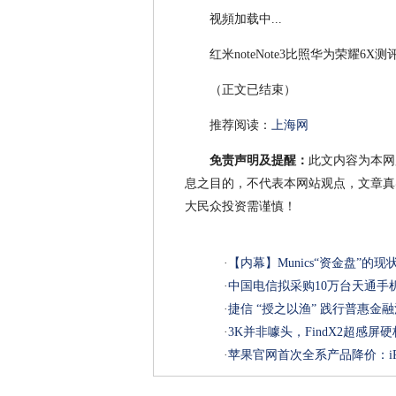
视頻加载中...
红米noteNote3比照华为荣耀6X测
（正文已结束）
推荐阅读：
上海网
免责声明及提醒：
此文内容为本网
息之目的，不代表本网站观点，文章真
大民众投资需谨慎！
·
【内幕】Munics“资金盘”的现
·
中国电信拟采购10万台天通手
·
捷信 “授之以渔” 践行普惠金
·
3K并非噱头，FindX2超感
·
苹果官网首次全系产品降价：iPh