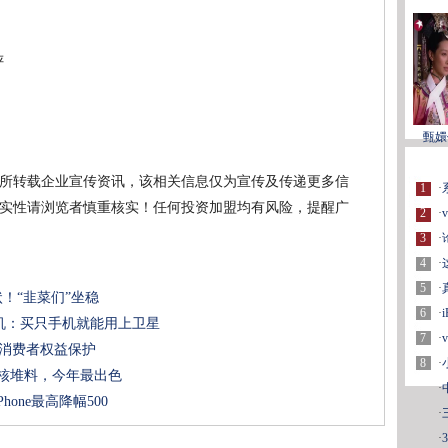
评
甄嬛
所转载企业宣传资讯，该相关信息仅为宣传及传递更多信
1
·
实性请浏览者慎重核实！任何投资加盟均有风险，提醒广
2
·
3
·
4
·
5
·
状！“韭菜们”坐稳
6
·
机：买只手机就能用上卫星
7
·
融消费者权益保护
8
·
屏硬核堆料，今年最出色
·
one最高降幅500
·
·