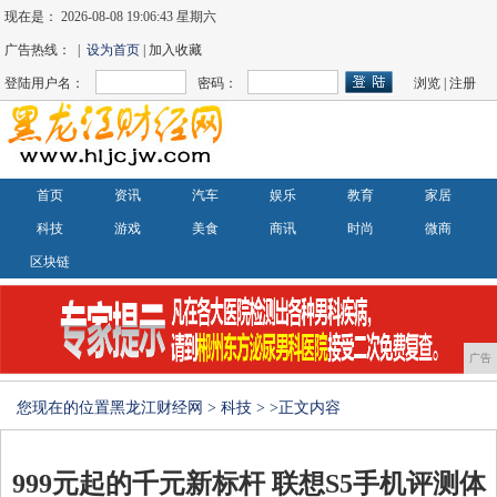
现在是：
2026-08-08 19:06:46 星期六
广告热线： |
设为首页
| 加入收藏
登陆用户名：
密码：
浏览
|
注册
首页
资讯
汽车
娱乐
教育
家居
科技
游戏
美食
商讯
时尚
微商
区块链
广告
您现在的位置
黑龙江财经网
>
科技
> >正文内容
999元起的千元新标杆 联想S5手机评测体