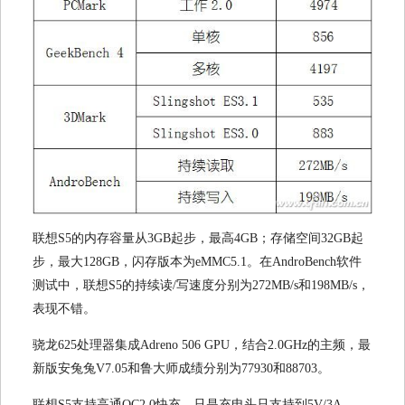
联想S5的内存容量从3GB起步，最高4GB；存储空间32GB起
步，最大128GB，闪存版本为eMMC5.1。在AndroBench软件
测试中，联想S5的持续读/写速度分别为272MB/s和198MB/s，
表现不错。
骁龙625处理器集成Adreno 506 GPU，结合2.0GHz的主频，最
新版安兔兔V7.05和鲁大师成绩分别为77930和88703。
联想S5支持高通QC2.0快充，只是充电头只支持到5V/3A、