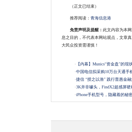
（正文已结束）
推荐阅读：
青海信息港
免责声明及提醒：
此文内容为本网
息之目的，不代表本网站观点，文章真
大民众投资需谨慎！
·
【内幕】Munics“资金盘”的现
·
中国电信拟采购10万台天通手
·
捷信 “授之以渔” 践行普惠金
·
3K并非噱头，FindX2超感
·
iPhone手机型号，隐藏着的