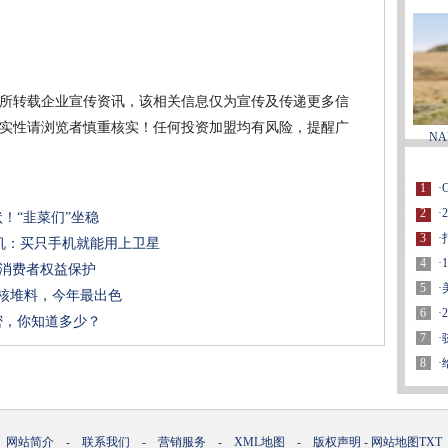
所转载企业宣传资讯，该相关信息仅为宣传及传递更多信
实性请浏览者慎重核实！任何投资加盟均有风险，提醒广
N
1
·
2
·
状！“韭菜们”坐稳
3
·
机：买只手机就能用上卫星
4
·
融消费者权益保护
5
·
屏硬核堆料，今年最出色
6
·
秘密，你知道多少？
7
·
8
·
网站简介
-
联系我们
-
营销服务
-
XML地图
-
版权声明
-
网站地图
TXT