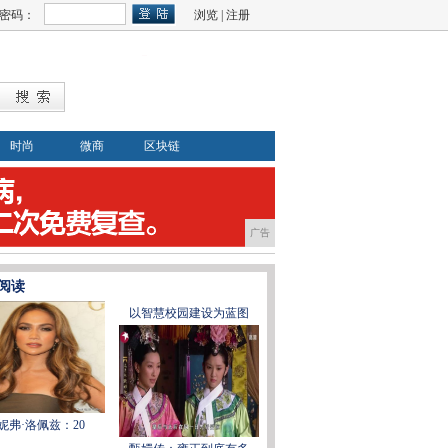
密码：
浏览
|
注册
时尚
微商
区块链
广告
阅读
以智慧校园建设为蓝图
妮弗·洛佩兹：20