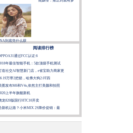
甄嬛传：雍正到底有多
ANA到底凭什么获
阅读排行榜
OPPOA31通过FCC认证:6
2018年最佳智能手机：5款顶级手机测试
打造社交AI智慧新门店，e省宝助力商家更
16.19万带2把锁，哈弗大狗2.0T四
美图发布M6和V4s,依然主打美颜和拍照
2020上半年旗舰新机
骁龙820版国行HTC10开卖
给新机让路？小米MIX 2S降价促销：最