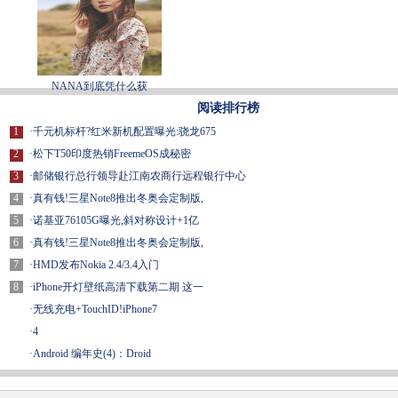
NANA到底凭什么获
阅读排行榜
1
·
千元机标杆?红米新机配置曝光:骁龙675
2
·
松下T50印度热销FreemeOS成秘密
3
·
邮储银行总行领导赴江南农商行远程银行中心
4
·
真有钱!三星Note8推出冬奥会定制版,
5
·
诺基亚76105G曝光,斜对称设计+1亿
6
·
真有钱!三星Note8推出冬奥会定制版,
7
·
HMD发布Nokia 2.4/3.4入门
8
·
iPhone开灯壁纸高清下载第二期 这一
·
无线充电+TouchID!iPhone7
·
4
·
Android 编年史(4)：Droid