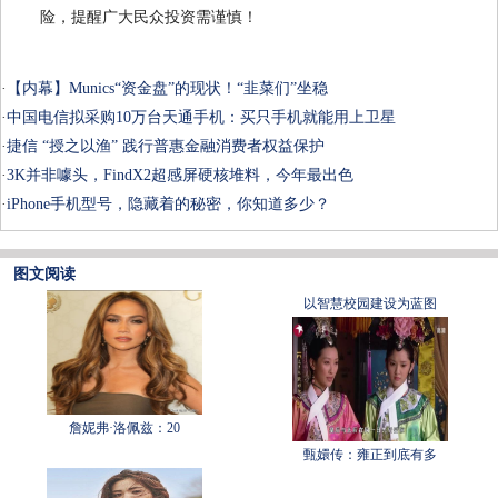
险，提醒广大民众投资需谨慎！
·
【内幕】Munics“资金盘”的现状！“韭菜们”坐稳
·
中国电信拟采购10万台天通手机：买只手机就能用上卫星
·
捷信 “授之以渔” 践行普惠金融消费者权益保护
·
3K并非噱头，FindX2超感屏硬核堆料，今年最出色
·
iPhone手机型号，隐藏着的秘密，你知道多少？
图文阅读
以智慧校园建设为蓝图
詹妮弗·洛佩兹：20
甄嬛传：雍正到底有多