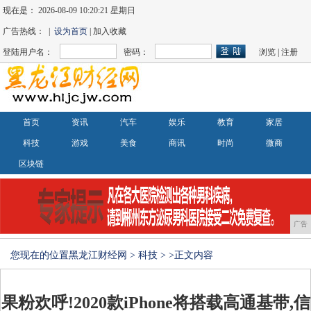
现在是：
2026-08-09 10:20:22 星期日
广告热线： |
设为首页
| 加入收藏
登陆用户名：
密码：
浏览
|
注册
首页
资讯
汽车
娱乐
教育
家居
科技
游戏
美食
商讯
时尚
微商
区块链
广告
您现在的位置
黑龙江财经网
>
科技
> >正文内容
果粉欢呼!2020款iPhone将搭载高通基带,信