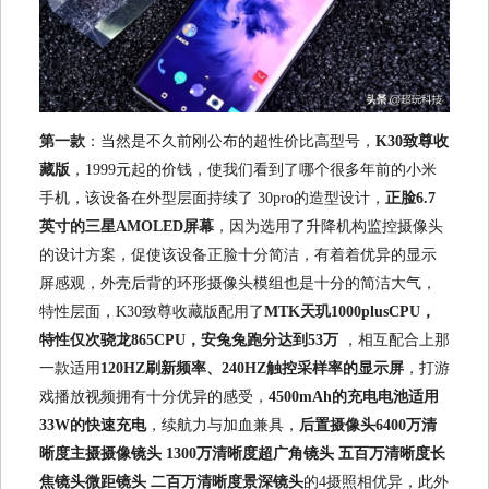
第一款
：当然是不久前刚公布的超性价比高型号，
K30致尊收
藏版
，1999元起的价钱，使我们看到了哪个很多年前的小米
手机，该设备在外型层面持续了 30pro的造型设计，
正脸6.7
英寸的三星AMOLED屏幕
，因为选用了升降机构监控摄像头
的设计方案，促使该设备正脸十分简洁，有着着优异的显示
屏感观，外壳后背的环形摄像头模组也是十分的简洁大气，
特性层面，K30致尊收藏版配用了
MTK天玑1000plusCPU，
特性仅次骁龙865CPU，安兔兔跑分达到53万
，相互配合上那
一款适用
120HZ刷新频率、240HZ触控采样率的显示屏
，打游
戏播放视频拥有十分优异的感受，
4500mAh的充电电池适用
33W的快速充电
，续航力与加血兼具，
后置摄像头6400万清
晰度主摄摄像镜头 1300万清晰度超广角镜头 五百万清晰度长
焦镜头微距镜头 二百万清晰度景深镜头
的4摄照相优异，此外