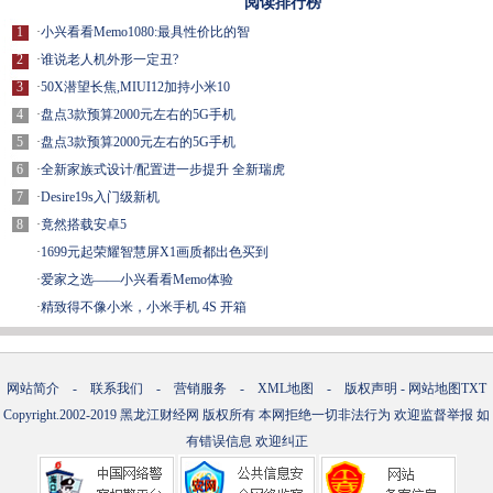
阅读排行榜
1
·
小兴看看Memo1080:最具性价比的智
2
·
谁说老人机外形一定丑?
3
·
50X潜望长焦,MIUI12加持小米10
4
·
盘点3款预算2000元左右的5G手机
5
·
盘点3款预算2000元左右的5G手机
6
·
全新家族式设计/配置进一步提升 全新瑞虎
7
·
Desire19s入门级新机
8
·
竟然搭载安卓5
·
1699元起荣耀智慧屏X1画质都出色买到
·
爱家之选——小兴看看Memo体验
·
精致得不像小米，小米手机 4S 开箱
网站简介
-
联系我们
-
营销服务
-
XML地图
-
版权声明
-
网站地图
TXT
Copyright.2002-2019
黑龙江财经网
版权所有 本网拒绝一切非法行为 欢迎监督举报 如
有错误信息 欢迎纠正