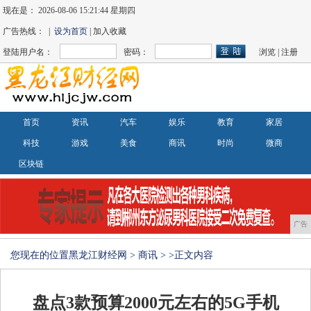
现在是：
2026-08-06 15:21:44 星期四
广告热线： |
设为首页
| 加入收藏
登陆用户名：
密码：
浏览
|
注册
首页
资讯
汽车
娱乐
教育
家居
科技
游戏
美食
商讯
时尚
微商
区块链
广告
您现在的位置
黑龙江财经网
>
商讯
> >正文内容
盘点3款预算2000元左右的5G手机