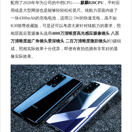
配用了2020年华为公司的中档CPU——
麒麟820CPU
，平时应
用或是大型网游也是能够轻轻松松英尺。续航力层面内嵌了
一块4300mAh的充电电池，适用22.5W的快速充电，虽不如
K30致尊收藏版，可是还可以考虑大家针对续航力的要求，照
相层面后置摄像头选用
4000万清晰度高光感应摄像镜头 八百
万清晰度超广角镜头景深镜头 二百万清晰度微距镜头
的3摄组
成，照相实际效果十分优异，即便有夜拍也拥有非常好的显
像实际效果。