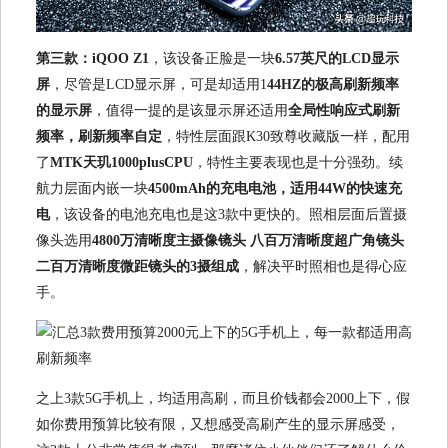
第三款：iQOO Z1
，该设备正脸是一块
6.57英尺的LCD显示
屏
，尽管是LCD显示屏，可是却适用1
44HZ的极高刷新频率
的显示屏
，值得一提的是该显示屏还适用
全局性响应式刷新
频率，刷新频率自定
，特性层面跟K30致尊收藏版一样，配用
了
MTK天玑1000plusCPU
，特性主要表现也是十分强劲。续
航力层面内嵌一块
4500mAh的充电电池，适用44W的快速充
电
，该设备的电池充电也是这3款中更快的。照相层面后置摄
像头选用
4800万清晰度主摄像镜头 八百万清晰度超广角镜头
二百万清晰度微距镜头的3摄组成
，解决平时照相也是得心应
手。
之上3款5G手机上，均适用高刷，而且价钱都会2000上下，假
如你费用预算比较有限，又想感受高刷产生的显示屏感受，