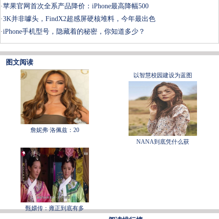
·
苹果官网首次全系产品降价：iPhone最高降幅500
·
3K并非噱头，FindX2超感屏硬核堆料，今年最出色
·
iPhone手机型号，隐藏着的秘密，你知道多少？
图文阅读
以智慧校园建设为蓝图
詹妮弗·洛佩兹：20
NANA到底凭什么获
甄嬛传：雍正到底有多