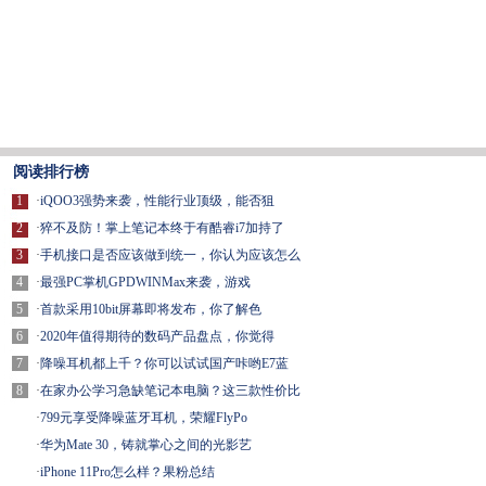
阅读排行榜
1
·
iQOO3强势来袭，性能行业顶级，能否狙
2
·
猝不及防！掌上笔记本终于有酷睿i7加持了
3
·
手机接口是否应该做到统一，你认为应该怎么
4
·
最强PC掌机GPDWINMax来袭，游戏
5
·
首款采用10bit屏幕即将发布，你了解色
6
·
2020年值得期待的数码产品盘点，你觉得
7
·
降噪耳机都上千？你可以试试国产咔哟E7蓝
8
·
在家办公学习急缺笔记本电脑？这三款性价比
·
799元享受降噪蓝牙耳机，荣耀FlyPo
·
华为Mate 30，铸就掌心之间的光影艺
·
iPhone 11Pro怎么样？果粉总结