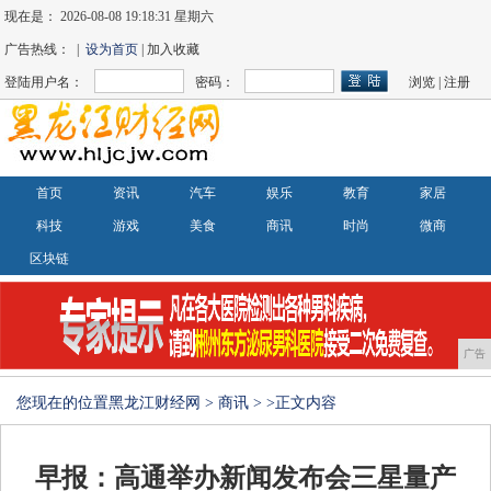
现在是：
2026-08-08 19:18:31 星期六
广告热线： |
设为首页
| 加入收藏
登陆用户名：
密码：
浏览
|
注册
首页
资讯
汽车
娱乐
教育
家居
科技
游戏
美食
商讯
时尚
微商
区块链
广告
您现在的位置
黑龙江财经网
>
商讯
> >正文内容
早报：高通举办新闻发布会三星量产