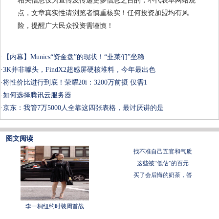
相关信息仅为宣传及传递更多信息之目的，不代表本网站观
点，文章真实性请浏览者慎重核实！任何投资加盟均有风
险，提醒广大民众投资需谨慎！
·
【内幕】Munics“资金盘”的现状！“韭菜们”坐稳
·
3K并非噱头，FindX2超感屏硬核堆料，今年最出色
·
将性价比进行到底！荣耀20i：3200万前摄 仅需1
·
如何选择腾讯云服务器
·
京东：我管7万5000人全靠这四张表格，最讨厌讲的是
图文阅读
找不准自己五官和气质
这些被“低估”的百元
买了会后悔的奶茶，答
李一桐纽约时装周首战