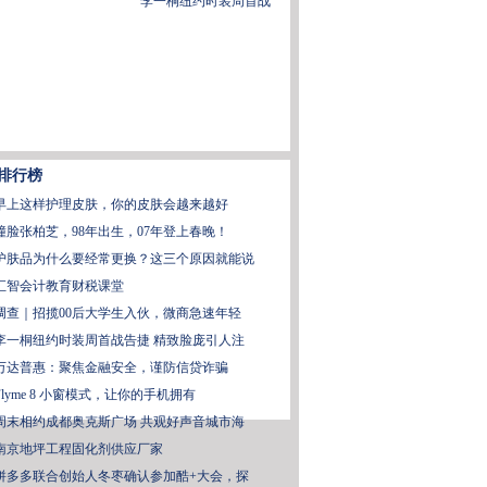
李一桐纽约时装周首战
排行榜
早上这样护理皮肤，你的皮肤会越来越好
撞脸张柏芝，98年出生，07年登上春晚！
护肤品为什么要经常更换？这三个原因就能说
汇智会计教育财税课堂
调查｜招揽00后大学生入伙，微商急速年轻
李一桐纽约时装周首战告捷 精致脸庞引人注
万达普惠：聚焦金融安全，谨防信贷诈骗
Flyme 8 小窗模式，让你的手机拥有
周末相约成都奥克斯广场 共观好声音城市海
南京地坪工程固化剂供应厂家
拼多多联合创始人冬枣确认参加酷+大会，探