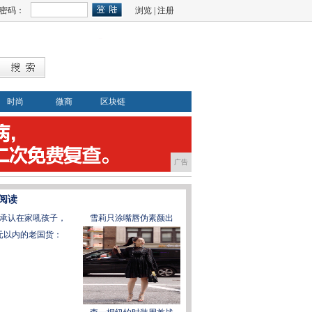
密码：
浏览
|
注册
时尚
微商
区块链
广告
阅读
承认在家吼孩子，
雪莉只涂嘴唇伪素颜出
0元以内的老国货：