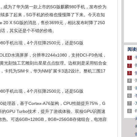
份推出，成为了华为第一款上市的5G版麒麟980手机，发布价为
机陆续多了起来，5G手机的价格也慢慢降了下来。今天在知
 20 X 5G版的消息，售价3699元，相比发布时降了250
的话，其实还是个不错的价格。
阅读
AMOLED水滴屏屏，分辨率2244x1080，支持DCI-P3色域，
1
·
黄光刻蚀工艺雕刻出星星点点纹理。边框则是采用铝合金
2
·
，卡托为SIM卡，华为NM扩展卡3选2设计。整机三围17
3
·
4
·
5
·
6
·
处理器，基于Cortex-A76架构，CPU性能提升75%，G
7
·
8
·
全新的GPU Turbo技术，提升了游戏体验。双核GPU识图速
·
。可选6GB+128GB，8GB+256GB存储组合，电池容
·
·