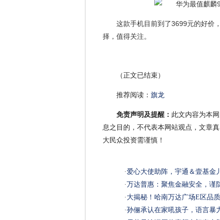
这款手机目前到了3699元的好
择，值得关注。
（正文已结束）
推荐阅读：
旗龙
免责声明及提醒：
此文内容为本网
息之目的，不代表本网站观点，文章真
大民众投资需谨慎！
·
爱心大使助阵，宇通＆壹基金
·
万达普惠：聚焦金融安全，谨
·
大揭秘！哈南万达广场E区品
·
孙俪承认在家吼孩子，语言暴