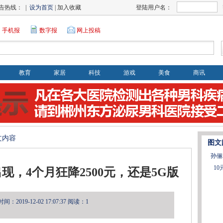
告热线： |
设为首页
| 加入收藏
登陆用户名：
手机报
数字报
网上投稿
教育
家居
科技
游戏
美食
商讯
文内容
图文
孙俪
1
现，4个月狂降2500元，还是5G版
：2019-12-02 17:07:37
阅读：1