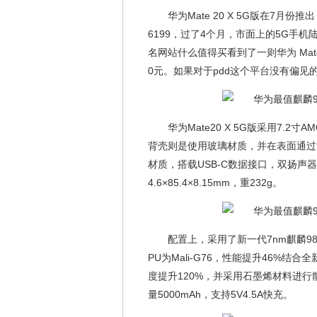
华为Mate 20 X 5G版在7月
6199，过了4个月，市面上的5G手
名网站什么值得买看到了一则华为 Mate
0元。如果对于pdd这个平台没有偏见
华为Mate20 X 5G版采用7.2寸
背壳则是使用玻璃材质，并在表面通过
材质，搭载USB-C数据接口，双扬声器
4.6×85.4×8.15mm，重232g。
配置上，采用了新一代7nm麒麟980
PU为Mali-G76，性能提升46%结合
度提升120%，并采用石墨烯材料进行散热
量5000mAh，支持5V4.5A快充。