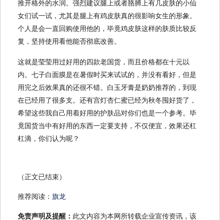
推开格外的水润。强烈建议腿上或者胳膊上有几皮肤的小仙
女们试一试，尤其是腿上有鸡皮肤真的很影响女生的形象。
个人是会一直回购使用他的，毕竟鸡皮肤这样的肤质比较反
复，坚持使用看他能否彻底改善。
这就是莹莹用过好用的四款老国货，而且价格都在十元以
内。七子白面膜是在暑假时买来试试的，并没有看好，但是
用完之后效果真的还很不错。白玉牙膏是奶奶推荐的，到现
在已经用了很多支。还有宫灯杏仁蜜已经为秋冬囤好货了，
希望这些我自己用着好用的护肤品对你们也是一个参考。毕
竟国货当中有好用的东西一定要支持，不仅便宜，效果还杠
杠滴，你们认为呢？
（正文已结束）
推荐阅读：
旗龙
免责声明及提醒：
此文内容为本网所转载企业宣传资讯，该