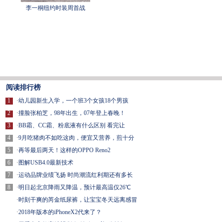
李一桐纽约时装周首战
阅读排行榜
1
·
幼儿园新生入学，一个班3个女孩18个男孩
2
·
撞脸张柏芝，98年出生，07年登上春晚！
3
·
BB霜、CC霜、粉底液有什么区别 看完让
4
·
9月吃猪肉不如吃这肉，便宜又营养，煎十分
5
·
再等最后两天！这样的OPPO Reno2
6
·
图解USB4.0最新技术
7
·
运动品牌业绩飞扬 时尚潮流红利期还有多长
8
·
明日起北京降雨又降温，预计最高温仅26℃
·
时刻干爽的芮金纸尿裤，让宝宝冬天远离感冒
·
2018年版本的iPhoneX2代来了？