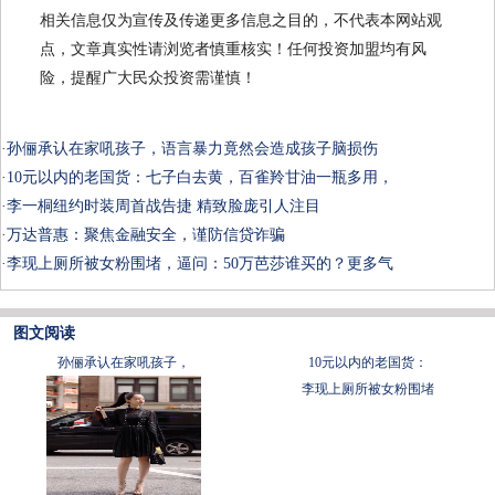
相关信息仅为宣传及传递更多信息之目的，不代表本网站观
点，文章真实性请浏览者慎重核实！任何投资加盟均有风
险，提醒广大民众投资需谨慎！
·
孙俪承认在家吼孩子，语言暴力竟然会造成孩子脑损伤
·
10元以内的老国货：七子白去黄，百雀羚甘油一瓶多用，
·
李一桐纽约时装周首战告捷 精致脸庞引人注目
·
万达普惠：聚焦金融安全，谨防信贷诈骗
·
李现上厕所被女粉围堵，逼问：50万芭莎谁买的？更多气
图文阅读
孙俪承认在家吼孩子，
10元以内的老国货：
李现上厕所被女粉围堵