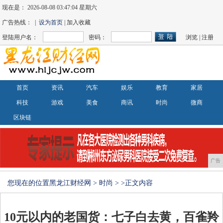
现在是：
2026-08-08 03:47:04 星期六
广告热线： |
设为首页
| 加入收藏
登陆用户名：
密码：
浏览
|
注册
首页
资讯
汽车
娱乐
教育
家居
科技
游戏
美食
商讯
时尚
微商
区块链
广告
您现在的位置
黑龙江财经网
>
时尚
> >正文内容
10元以内的老国货：七子白去黄，百雀羚