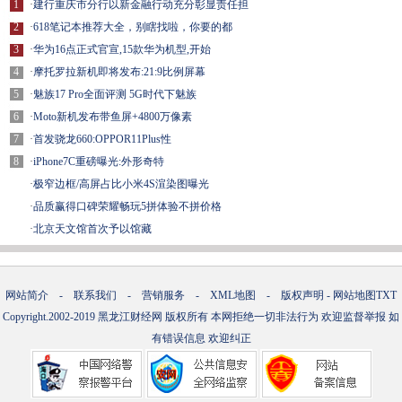
1
·
建行重庆市分行以新金融行动充分彰显责任担
2
·
618笔记本推荐大全，别瞎找啦，你要的都
3
·
华为16点正式官宣,15款华为机型,开始
4
·
摩托罗拉新机即将发布:21:9比例屏幕
5
·
魅族17 Pro全面评测 5G时代下魅族
6
·
Moto新机发布带鱼屏+4800万像素
7
·
首发骁龙660:OPPOR11Plus性
8
·
iPhone7C重磅曝光:外形奇特
·
极窄边框/高屏占比小米4S渲染图曝光
·
品质赢得口碑荣耀畅玩5拼体验不拼价格
·
北京天文馆首次予以馆藏
网站简介
-
联系我们
-
营销服务
-
XML地图
-
版权声明
-
网站地图
TXT
Copyright.2002-2019
黑龙江财经网
版权所有 本网拒绝一切非法行为 欢迎监督举报 如
有错误信息 欢迎纠正