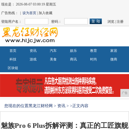
现在是：
2026-08-07 03:00:20 星期五
广告热线： |
设为首页
| 加入收藏
登陆用户名：
密码：
浏览
|
注册
首页
资讯
汽车
娱乐
教育
家居
科技
游戏
美食
商讯
时尚
微商
区块链
广告
您现在的位置
黑龙江财经网
>
资讯
> >正文内容
魅族Pro 6 Plus拆解评测：真正的工匠旗舰