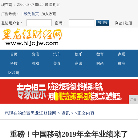
现在是：
2026-08-07 06:25:20 星期五
广告热线： |
设为首页
| 加入收藏
登陆用户名：
密码：
浏览
|
注册
首页
资讯
汽车
娱乐
教育
家居
科技
游戏
美食
商讯
时尚
微商
区块链
广告
您现在的位置
黑龙江财经网
>
资讯
> >正文内容
重磅！中国移动2019年全年业绩来了