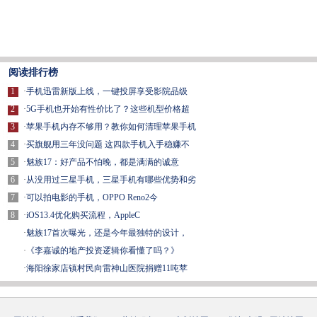
阅读排行榜
1
·
手机迅雷新版上线，一键投屏享受影院品级
2
·
5G手机也开始有性价比了？这些机型价格超
3
·
苹果手机内存不够用？教你如何清理苹果手机
4
·
买旗舰用三年没问题 这四款手机入手稳赚不
5
·
魅族17：好产品不怕晚，都是满满的诚意
6
·
从没用过三星手机，三星手机有哪些优势和劣
7
·
可以拍电影的手机，OPPO Reno2今
8
·
iOS13.4优化购买流程，AppleC
·
魅族17首次曝光，还是今年最独特的设计，
·
​《李嘉诚的地产投资逻辑你看懂了吗？》
·
海阳徐家店镇村民向雷神山医院捐赠11吨苹