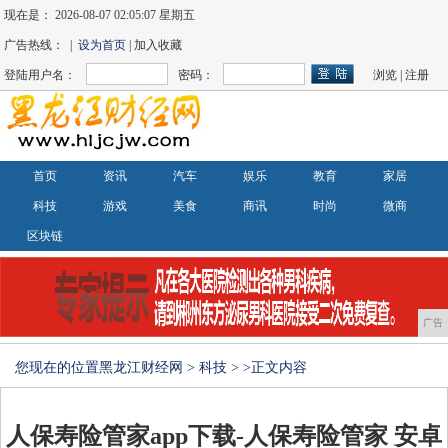
现在是：
2026-08-07 02:05:07 星期五
广告热线： |
设为首页
| 加入收藏
登陆用户名：
密码：
浏览
|
注册
首页
资讯
汽车
娱乐
教育
家居
科技
游戏
美食
商讯
时尚
微商
区块链
广告
您现在的位置
黑龙江财经网
>
科技
> >正文内容
人保寿险管家app下载-人保寿险管家 安卓