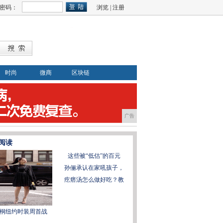
密码：
浏览
|
注册
时尚
微商
区块链
广告
阅读
这些被“低估”的百元
孙俪承认在家吼孩子，
疙瘩汤怎么做好吃？教
桐纽约时装周首战