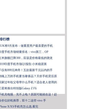
排行榜
ZUK将9月发布：做重度用户最喜爱的手机
印度手机市场销量排名：vivo第三，OP
红米旗舰已降300，应该是价格最低的骁龙
2019印度手机市场Q1报告:小米稳居第
不仅有899元神舟！五款最新千元以内的手
动辄上万的手机要当奢侈品？天价手机背后原
回家过年给父母带什么手机？适合老人使用的
三星将推出特别版Galaxy Z Fli
手机充电慢、充不上电？原因可能就在这！赶
各价位好机推荐，双十二这些 vivo 手
iPhone X/XS手机壳怎么选,看完