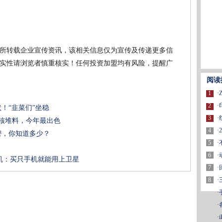
所转载企业宣传资讯，该相关信息仅为宣传及传递更多信
实性请浏览者慎重核实！任何投资加盟均有风险，提醒广
阅读
1
·
2
·
状！“韭菜们”坐稳
3
·
屏硬核堆料，今年最出色
4
·
秘密，你知道多少？
5
·
6
·
机：买只手机就能用上卫星
7
·
8
·
·
·
·