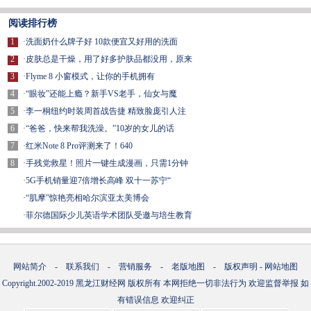
阅读排行榜
1
·
洗面奶什么牌子好 10款便宜又好用的洗面
2
·
皮肤总是干燥，用了好多护肤品都没用，原来
3
·
Flyme 8 小窗模式，让你的手机拥有
4
·
“眼妆”还能上瘾？新手VS老手，仙女与魔
5
·
李一桐纽约时装周首战告捷 精致脸庞引人注
6
·
“爸爸，快来帮我洗澡。”10岁的女儿的话
7
·
红米Note 8 Pro评测来了！640
8
·
手残党救星！照片一键生成漫画，只需1分钟
·
5G手机销量迎7倍增长高峰 双十一苏宁“
·
“肌摩”惊艳亮相哈尔滨亚太美博会
·
菲尔德国际少儿英语学术团队受邀与培生教育
网站简介
-
联系我们
-
营销服务
-
老版地图
-
版权声明
-
网站地图
Copyright.2002-2019
黑龙江财经网
版权所有 本网拒绝一切非法行为 欢迎监督举报 如
有错误信息 欢迎纠正