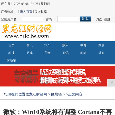
现在是：
2026-08-06 18:49:54 星期四
广告热线： |
设为首页
| 加入收藏
登陆用户名：
密码：
浏览
|
注册
首页
资讯
汽车
娱乐
教育
家居
科技
游戏
美食
商讯
时尚
微商
区块链
广告
您现在的位置
黑龙江财经网
>
区块链
> >正文内容
微软：Win10系统将有调整 Cortana不再