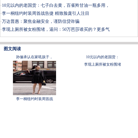
·
10元以内的老国货：七子白去黄，百雀羚甘油一瓶多用，
·
李一桐纽约时装周首战告捷 精致脸庞引人注目
·
万达普惠：聚焦金融安全，谨防信贷诈骗
·
李现上厕所被女粉围堵，逼问：50万芭莎谁买的？更多气
图文阅读
孙俪承认在家吼孩子，
10元以内的老国货：
李现上厕所被女粉围堵
李一桐纽约时装周首战