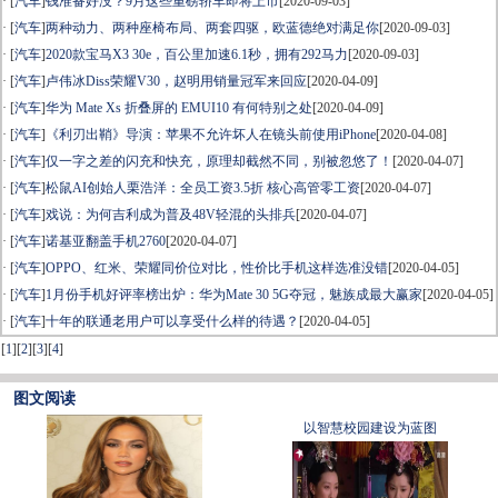
· [
汽车
]
钱准备好没？9月这些重磅轿车即将上市
[2020-09-03]
· [
汽车
]
两种动力、两种座椅布局、两套四驱，欧蓝德绝对满足你
[2020-09-03]
· [
汽车
]
2020款宝马X3 30e，百公里加速6.1秒，拥有292马力
[2020-09-03]
· [
汽车
]
卢伟冰Diss荣耀V30，赵明用销量冠军来回应
[2020-04-09]
· [
汽车
]
华为 Mate Xs 折叠屏的 EMUI10 有何特别之处
[2020-04-09]
· [
汽车
]
《利刃出鞘》导演：苹果不允许坏人在镜头前使用iPhone
[2020-04-08]
· [
汽车
]
仅一字之差的闪充和快充，原理却截然不同，别被忽悠了！
[2020-04-07]
· [
汽车
]
松鼠AI创始人栗浩洋：全员工资3.5折 核心高管零工资
[2020-04-07]
· [
汽车
]
戏说：为何吉利成为普及48V轻混的头排兵
[2020-04-07]
· [
汽车
]
诺基亚翻盖手机2760
[2020-04-07]
· [
汽车
]
OPPO、红米、荣耀同价位对比，性价比手机这样选准没错
[2020-04-05]
· [
汽车
]
1月份手机好评率榜出炉：华为Mate 30 5G夺冠，魅族成最大赢家
[2020-04-05]
· [
汽车
]
十年的联通老用户可以享受什么样的待遇？
[2020-04-05]
[
1
]
[
2
]
[
3
]
[
4
]
图文阅读
以智慧校园建设为蓝图