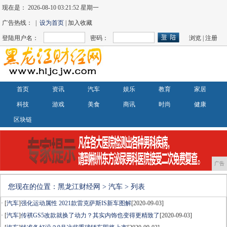
现在是：
2026-08-10 03:21:52 星期一
广告热线： |
设为首页
| 加入收藏
登陆用户名：
密码：
浏览
|
注册
首页
资讯
汽车
娱乐
教育
家居
科技
游戏
美食
商讯
时尚
健康
区块链
广告
您现在的位置：
黑龙江财经网
>
汽车
> 列表
· [
汽车
]
强化运动属性 2021款雷克萨斯IS新车图解
[2020-09-03]
· [
汽车
]
传祺GS5改款就换了动力？其实内饰也变得更精致了
[2020-09-03]