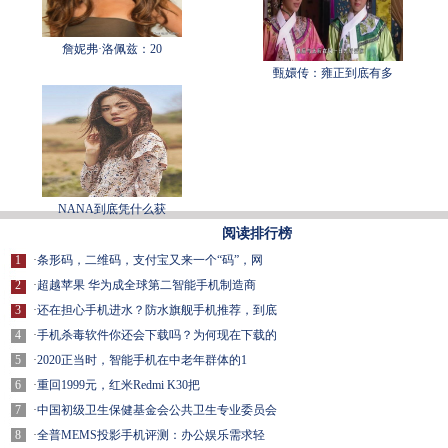
詹妮弗·洛佩兹：20
甄嬛传：雍正到底有多
NANA到底凭什么获
阅读排行榜
1
·
条形码，二维码，支付宝又来一个“码”，网
2
·
超越苹果 华为成全球第二智能手机制造商
3
·
还在担心手机进水？防水旗舰手机推荐，到底
4
·
手机杀毒软件你还会下载吗？为何现在下载的
5
·
2020正当时，智能手机在中老年群体的1
6
·
重回1999元，红米Redmi K30把
7
·
中国初级卫生保健基金会公共卫生专业委员会
8
·
全普MEMS投影手机评测：办公娱乐需求轻