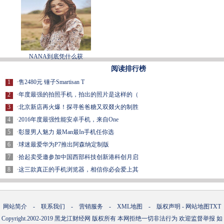
NANA到底凭什么获
阅读排行榜
1
·
售2480元 锤子Smartisan T
2
·
年度最强的拍照手机，拍出的照片是这样的（
3
·
北京新店再火爆！探寻爸爸糖又双叕火的制胜
4
·
2016年度最强性能安卓手机，来自One
5
·
彰显男人魅力 最Man最In手机任你选
6
·
球迷最爱华为P7推出阿森纳定制版
7
·
拾起卖受邀参加中国西部科技创新港科创月启
8
·
这三款真正的手机浏览器，相信你必会爱上其
网站简介
-
联系我们
-
营销服务
-
XML地图
-
版权声明
-
网站地图
TXT
Copyright.2002-2019
黑龙江财经网
版权所有 本网拒绝一切非法行为 欢迎监督举报 如