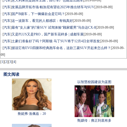
· [
汽车
]
意大利果然是跑车王国，自行车厂也能造出跑车
[2019-09-09]
· [
汽车
]
发展品牌开拓市场 帕加尼有望在2025年推出轿车与SUV
[2019-09-09]
· [
汽车
]
国产B级车，下一辆爆款会是它吗？
[2019-09-09]
· [
汽车
]
这一波新车，看完的人都感叹：有钱真好
[2019-09-09]
· [
汽车
]
最有“女人缘”的7座SUV 试驾体验“顾家暖男”马自达CX-8
[2019-09-09]
· [
汽车
]
又是PLUS又是PRO，国产新车花样多 | 成都车展
[2019-09-09]
· [
汽车
]
土豪们准备好了吗？阿斯顿·马丁SUV将于12月4日全球首发
[2019-09-09]
· [
汽车
]
据说它有EVO四驱和经典跑车命名，这款三菱SUV开起来怎么样？
[2019-09-
09]
[
1
]
[
2
]
[
3
]
[
4
]
图文阅读
以智慧校园建设为蓝图
詹妮弗·洛佩兹：20
甄嬛传：雍正到底有多