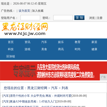
现在是：
2026-08-07 06:12:45 星期五
广告热线： |
设为首页
| 加入收藏
登陆用户名：
密码：
浏览
|
注册
首页
资讯
汽车
娱乐
教育
家居
科技
游戏
美食
商讯
时尚
健康
区块链
广告
您现在的位置：
黑龙江财经网
>
汽车
> 列表
· [
汽车
]
漂亮个性的小车 大众甲壳虫 网友：外观时尚可爱
[2019-09-09]
· [
汽车
]
奥迪A5中期改款亮相：1.4T动力入门
[2019-09-09]